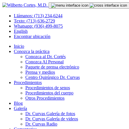
Llámanos: (713) 234-6244
Texto: (713) 636-2729
Whatsapp: (936) 499-8075
English
Encontrar ubicación
Inicio
Conozca la práctica
Conozca al Dr. Cortés
Conozca Al Personal
Paquete de prensa electrónico
Prensa y medios
Centro Quirúrgico Dr. Curvas
Procedimientos
Procedimientos de senos
Procedimientos del cuerpo
Otros Procedimientos
Blog
Galería
Dr. Curvas Galería de fotos
Dr. Curvas Galería de videos
Dr. Curvas Radio