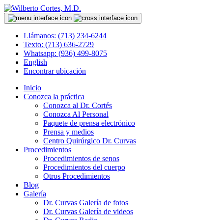
Llámanos: (713) 234-6244
Texto: (713) 636-2729
Whatsapp: (936) 499-8075
English
Encontrar ubicación
Inicio
Conozca la práctica
Conozca al Dr. Cortés
Conozca Al Personal
Paquete de prensa electrónico
Prensa y medios
Centro Quirúrgico Dr. Curvas
Procedimientos
Procedimientos de senos
Procedimientos del cuerpo
Otros Procedimientos
Blog
Galería
Dr. Curvas Galería de fotos
Dr. Curvas Galería de videos