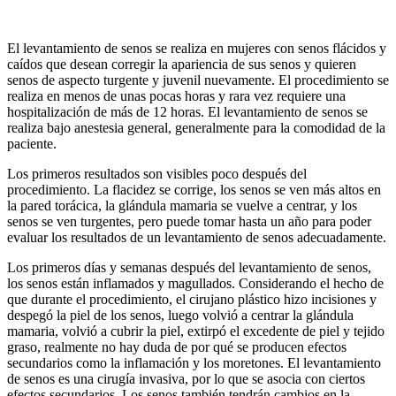
El levantamiento de senos se realiza en mujeres con senos flácidos y
caídos que desean corregir la apariencia de sus senos y quieren
senos de aspecto turgente y juvenil nuevamente. El procedimiento se
realiza en menos de unas pocas horas y rara vez requiere una
hospitalización de más de 12 horas. El levantamiento de senos se
realiza bajo anestesia general, generalmente para la comodidad de la
paciente.
Los primeros resultados son visibles poco después del
procedimiento. La flacidez se corrige, los senos se ven más altos en
la pared torácica, la glándula mamaria se vuelve a centrar, y los
senos se ven turgentes, pero puede tomar hasta un año para poder
evaluar los resultados de un levantamiento de senos adecuadamente.
Los primeros días y semanas después del levantamiento de senos,
los senos están inflamados y magullados. Considerando el hecho de
que durante el procedimiento, el cirujano plástico hizo incisiones y
despegó la piel de los senos, luego volvió a centrar la glándula
mamaria, volvió a cubrir la piel, extirpó el excedente de piel y tejido
graso, realmente no hay duda de por qué se producen efectos
secundarios como la inflamación y los moretones. El levantamiento
de senos es una cirugía invasiva, por lo que se asocia con ciertos
efectos secundarios. Los senos también tendrán cambios en la