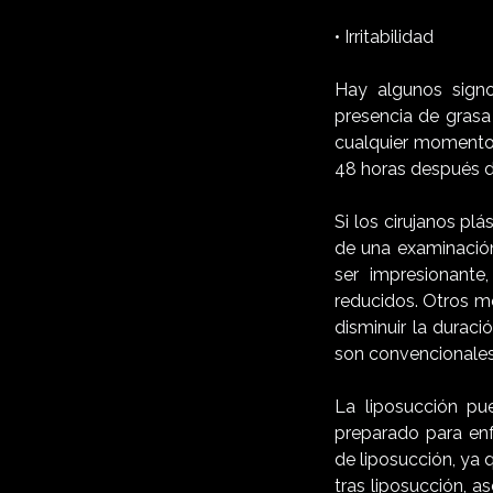
•
Irritabilidad
Hay algunos signo
presencia de gras
cualquier momento 
48 horas después d
Si los cirujanos p
de una examinación
ser impresionant
reducidos. Otros m
disminuir la durac
son convencionales
La liposucción pu
preparado para enf
de liposucción, ya 
tras liposucción, 