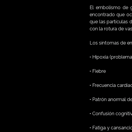
El embolismo de gr
encontrado que ocu
que las partículas
con la rotura de v
Los síntomas de em
•
Hipoxia (problemas
•
Fiebre
•
Frecuencia cardí
•
Patrón anormal de
•
Confusión cogniti
•
Fatiga y cansanci