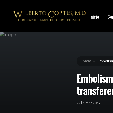
Leyendo:
Embolismo de grasa tras liposucción y
Inicio
Co
Inicio
Embolism
►
Embolismo
transfere
24th Mar 2017