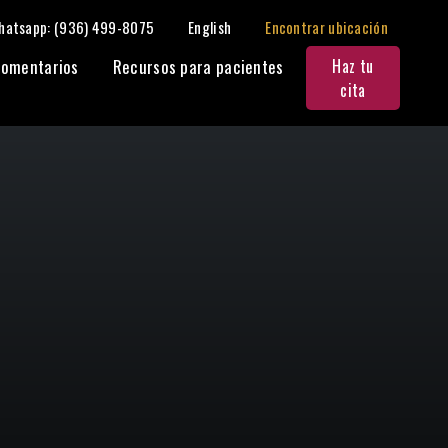
hatsapp: (936) 499-8075
English
Encontrar ubicación
Compartir:
omentarios
Recursos para pacientes
Haz tu
cita