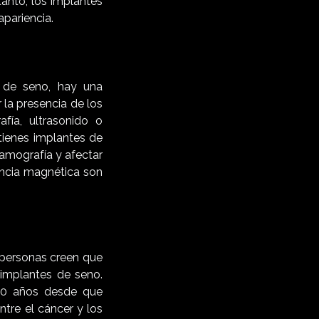
anto, los implantes
apariencia.
 de seno, hay una
la presencia de los
fía, ultrasonido o
tienes implantes de
amografía y afectar
ancia magnética son
 personas creen que
 implantes de seno.
 50 años desde que
tre el cáncer y los