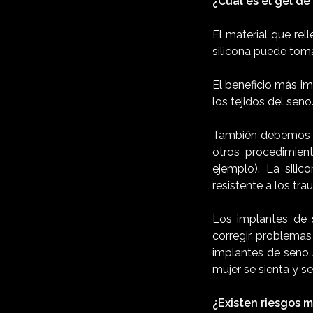
¿Cuál es el gel de
El material que rel
silicona puede toma
El beneficio más im
los tejidos del seno
También debemos me
otros procedimient
ejemplo). La sili
resistente a los tr
Los implantes de s
corregir problemas
implantes de seno 
mujer se sienta y se
¿Existen riesgos m