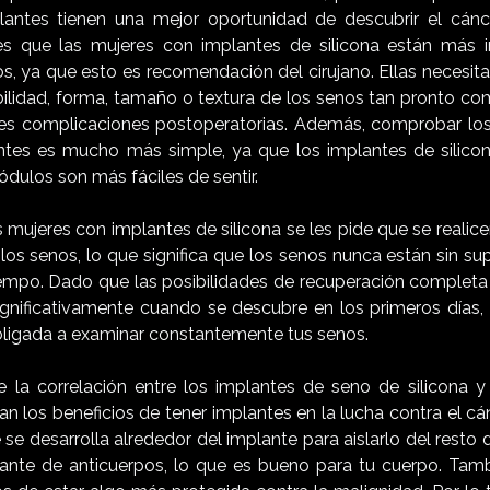
lantes tienen una mejor oportunidad de descubrir el cánc
s que las mujeres con implantes de silicona están más in
s, ya que esto es recomendación del cirujano. Ellas necesita
bilidad, forma, tamaño o textura de los senos tan pronto co
les complicaciones postoperatorias. Además, comprobar lo
antes es mucho más simple, ya que los implantes de silicon
ódulos son más fáciles de sentir.
s mujeres con implantes de silicona se les pide que se reali
los senos, lo que significa que los senos nunca están sin su
iempo. Dado que las posibilidades de recuperación complet
gnificativamente cuando se descubre en los primeros días,
ligada a examinar constantemente tus senos.
 la correlación entre los implantes de seno de silicona y 
n los beneficios de tener implantes en la lucha contra el cán
 se desarrolla alrededor del implante para aislarlo del resto 
ante de anticuerpos, lo que es bueno para tu cuerpo. Tamb