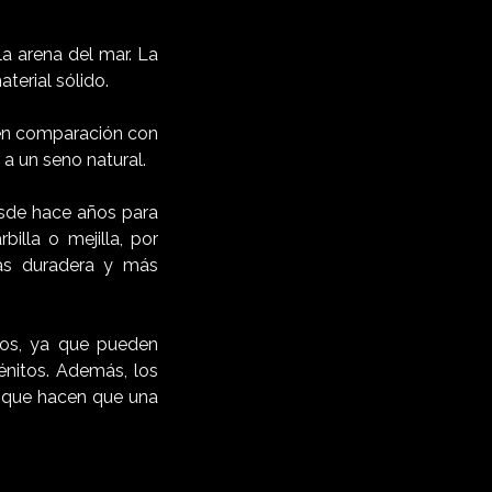
la arena del mar. La
terial sólido.
l en comparación con
 a un seno natural.
esde hace años para
illa o mejilla, por
más duradera y más
ivos, ya que pueden
énitos. Además, los
s que hacen que una