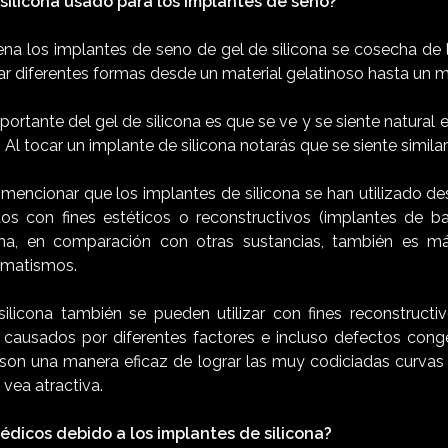
 silicona usado para los implantes de seno?
lena los implantes de seno de gel de silicona se cosecha de 
r diferentes formas desde un material gelatinoso hasta un ma
portante del gel de silicona es que se ve y se siente natura
. Al tocar un implante de silicona notarás que se siente similar
ncionar que los implantes de silicona se han utilizado d
os con fines estéticos o reconstructivos (implantes de barb
cona, en comparación con otras sustancias, también es 
aumatismos.
ilicona también se pueden utilizar con fines reconstruct
 causados por diferentes factores e incluso defectos cong
son una manera eficaz de lograr las muy codiciadas curva
 vea atractiva.
édicos debido a los implantes de silicona?