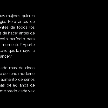
has mujeres quieren
gía. Pero antes de
entes de todos los
s de hacer antes de
ento perfecto para
gún momento? Aparte
seno que la mayoría
cáncer?
obado más de cinco
nte de seno moderno
er aumento de senos
 más de 50 años de
y mejorado cada vez