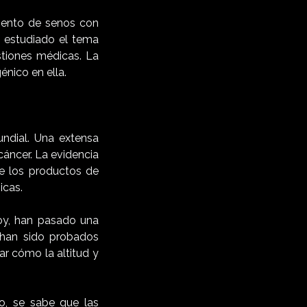
mento de senos con
n estudiado el tema
stiones médicas. La
énico en ella.
ndial. Una extensa
cáncer. La evidencia
e los productos de
icas.
oy, han pasado una
 han sido probados
ar cómo la altitud y
o, se sabe que las