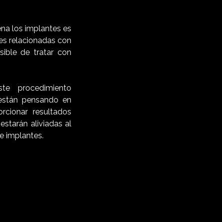
ena los implantes es
es relacionadas con
ible de tratar con
e procedimiento
 están pensando en
rcionar resultados
starán aliviadas al
e implantes.