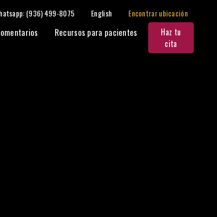
hatsapp: (936) 499-8075
English
Encontrar ubicación
Compartir:
omentarios
Recursos para pacientes
Haz tu
cita