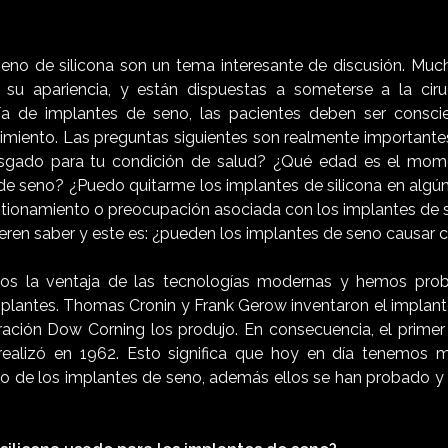
eno de silicona son un tema interesante de discusión. Muc
 su apariencia, y están dispuestas a someterse a la ciru
gía de implantes de seno, las pacientes deben ser consci
dimiento. Las preguntas siguientes son realmente importante
riesgado para tu condición de salud? ¿Qué edad es el mom
de seno? ¿Puedo quitarme los implantes de silicona en al
stionamiento o preocupación asociada con los implantes de 
eren saber y este es: ¿pueden los implantes de seno causar 
os la ventaja de las tecnologías modernas y hemos pr
plantes. Thomas Cronin y Frank Gerow inventaron el impla
ración Dow Corning los produjo. En consecuencia, el prim
realizó en 1962. Esto significa que hoy en día tenemos
uso de los implantes de seno, además ellos se han probado 