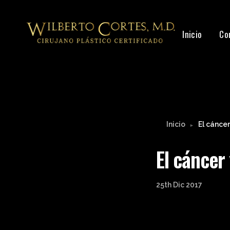
Leyendo:
El cáncer y los implantes de seno
Inicio
Co
Inicio
El cáncer
►
El cáncer
25th Dic 2017