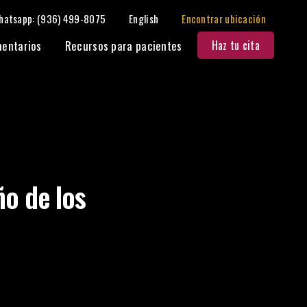
hatsapp: (936) 499-8075
English
Encontrar ubicación
Compartir:
entarios
Recursos para pacientes
Haz tu cita
ño de los