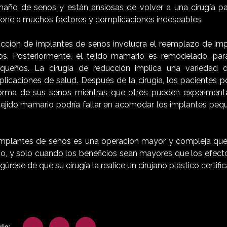
año de senos y están ansiosas de volver a una cirugía par
one a muchos factores y complicaciones indeseables.
ucción de implantes de senos involucra el reemplazo de im
. Posteriormente, el tejido mamario es remodelado, par
ueños. La cirugía de reducción implica una variedad d
licaciones de salud. Después de la cirugía, los pacientes p
orma de sus senos mientras que otros pueden experimenta
tejido mamario podría fallar en acomodar los implantes pe
implantes de senos es una operación mayor y compleja que
o, y solo cuando los beneficios sean mayores que los efect
rese de que su cirugía la realice un cirujano plástico certifi