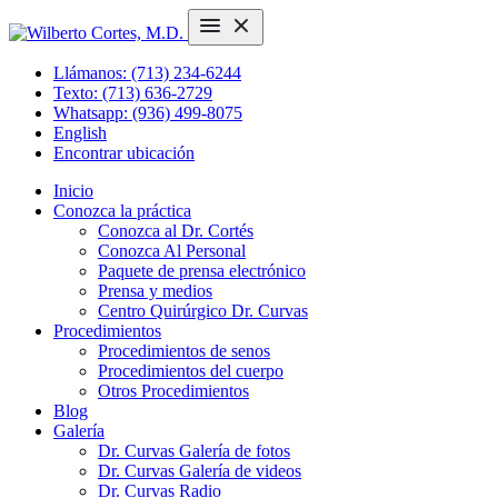
Llámanos: (713) 234-6244
Texto: (713) 636-2729
Whatsapp: (936) 499-8075
English
Encontrar ubicación
Inicio
Conozca la práctica
Conozca al Dr. Cortés
Conozca Al Personal
Paquete de prensa electrónico
Prensa y medios
Centro Quirúrgico Dr. Curvas
Procedimientos
Procedimientos de senos
Procedimientos del cuerpo
Otros Procedimientos
Blog
Galería
Dr. Curvas Galería de fotos
Dr. Curvas Galería de videos
Dr. Curvas Radio