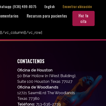
hatsapp: (936) 499-8075
English
Encontrar ubicación
omentarios
Recursos para pacientes
Haz tu
cita
»][/vc_column][/vc_row]
CONTACTENOS
Oficina de Houston
50 Briar Hollow ln (West Building),
Suite 100 Houston Texas 77027
Oficina de Woodlands
12721 Sawmill rd The Woodlands
Texas 77380
Teléfono:
713-636-2729