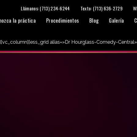
Llámanos: (713) 234-6244
Texto: (713) 636-2729
W
nozca la práctica
Procedimientos
Blog
Galería
C
»][vc_column][ess_grid alias=»Dr Hourglass-Comedy-Central