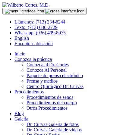
Llámanos: (713) 234-6244
Texto: (713) 636-2729
Whatsapp: (936) 499-8075
English
Encontrar ubicación
Inicio
Conozca la práctica
Conozca al Dr. Cortés
Conozca Al Personal
Paquete de prensa electrónico
Prensa y medios
Centro Quirúrgico Dr. Curvas
Procedimientos
Procedimientos de senos
Procedimientos del cuerpo
Otros Procedimientos
Blog
Galería
Dr. Curvas Galería de fotos
Dr. Curvas Galería de videos