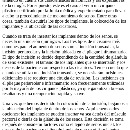
teniendo en cuenta sus características anatómicas y las expectativas
de la cirugía. Por supuesto, este es el caso al ver a un cirujano
plástico certificado por la Junta médica y experimentado para llevar
a cabo tu procedimiento de mejoramiento de senos. Entre otras
cosas, también discutirás los tipos de implantes, la colocación de los
implantes y la ubicación de las cicatrices.
Cuando se trata de insertar los implantes dentro de los senos, se
necesita una incisión quirúrgica. Los tres tipos de incisiones más
comunes para el aumento de senos son: la incisión transaxilar, la
incisión periareolar y la incisión ubicada en el pliegue inframamario.
El tipo de incisión se decide dependiendo de la cantidad de glándula
de seno existente, el tamaño de los implantes que se insertarán y los
deseos de la paciente con respecto a las cicatrices. Ten en cuenta que
cuando se utiliza una incisión transaxilar, se necesitarán incisiones
adicionales si se requiere una cirugía de revisión. Las incisiones en
el pliegue periareolar e inframamario son frecuentemente utilizadas
por la mayoría de los cirujanos plásticos, ya que garantizan buenos
resultados y una recuperación rápida y suave.
Una vez que hemos decidido la colocación de la incisión, llegamos a
la ubicación del implante dentro de los senos. Aquí tenemos dos
opciones: los implantes se pueden insertar ya sea detrás del músculo
pectoral o detrás de la glándula de los senos. Esta decisión se toma
después de considerar factores como el tejido de senos inicial, los
deseos de la paciente y el tipo de implante que se utilizará, entre