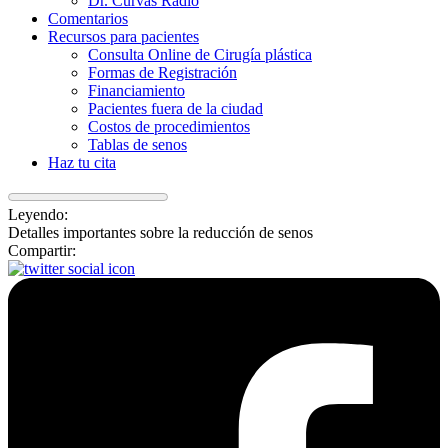
Dr. Curvas Radio
Comentarios
Recursos para pacientes
Consulta Online de Cirugía plástica
Formas de Registración
Financiamiento
Pacientes fuera de la ciudad
Costos de procedimientos
Tablas de senos
Haz tu cita
Leyendo:
Detalles importantes sobre la reducción de senos
Compartir: