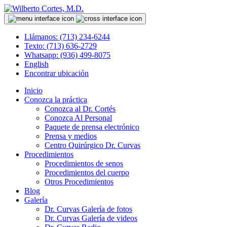
Llámanos: (713) 234-6244
Texto: (713) 636-2729
Whatsapp: (936) 499-8075
English
Encontrar ubicación
Inicio
Conozca la práctica
Conozca al Dr. Cortés
Conozca Al Personal
Paquete de prensa electrónico
Prensa y medios
Centro Quirúrgico Dr. Curvas
Procedimientos
Procedimientos de senos
Procedimientos del cuerpo
Otros Procedimientos
Blog
Galería
Dr. Curvas Galería de fotos
Dr. Curvas Galería de videos