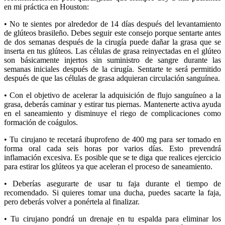
en mi práctica en Houston:
•
No te sientes por alrededor de 14 días después del levantamiento
de glúteos brasileño. Debes seguir este consejo porque sentarte antes
de dos semanas después de la cirugía puede dañar la grasa que se
inserta en tus glúteos. Las células de grasa reinyectadas en el glúteo
son básicamente injertos sin suministro de sangre durante las
semanas iniciales después de la cirugía. Sentarte te será permitido
después de que las células de grasa adquieran circulación sanguínea.
•
Con el objetivo de acelerar la adquisición de flujo sanguíneo a la
grasa, deberás caminar y estirar tus piernas. Mantenerte activa ayuda
en el saneamiento y disminuye el riego de complicaciones como
formación de coágulos.
•
Tu cirujano te recetará ibuprofeno de 400 mg para ser tomado en
forma oral cada seis horas por varios días. Esto prevendrá
inflamación excesiva. Es posible que se te diga que realices ejercicio
para estirar los glúteos ya que aceleran el proceso de saneamiento.
•
Deberías asegurarte de usar tu faja durante el tiempo de
recomendado. Si quieres tomar una ducha, puedes sacarte la faja,
pero deberás volver a ponértela al finalizar.
•
Tu cirujano pondrá un drenaje en tu espalda para eliminar los