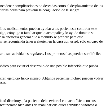
esencadenar complicaciones no deseadas como el desplazamiento de los
iertas horas para prevenir la coagulación de la sangre.
s. Los medicamentos pueden ayudar a los pacientes a controlar este
 amigo, cónyuge o familiar que lo acompañe y lo ayude durante su
e la anestesia general que a menudo se prefiere para este
, se recomienda tener a alguien en la casa con usted, sólo en caso de
r a sus actividades regulares. Los primeros días pueden ser difíciles
édico para evitar el desarrollo de una posible infección que pueda
cren ejercicio físico intenso. Algunos pacientes incluso pueden volver
nsas.
ad disminuya, la paciente debe evitar el contacto físico con sus
a recuperarse bien antes de reanudar cualquier actividad vigorosa o