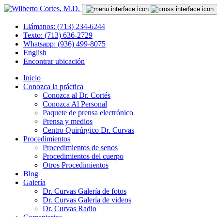
Llámanos: (713) 234-6244
Texto: (713) 636-2729
Whatsapp: (936) 499-8075
English
Encontrar ubicación
Inicio
Conozca la práctica
Conozca al Dr. Cortés
Conozca Al Personal
Paquete de prensa electrónico
Prensa y medios
Centro Quirúrgico Dr. Curvas
Procedimientos
Procedimientos de senos
Procedimientos del cuerpo
Otros Procedimientos
Blog
Galería
Dr. Curvas Galería de fotos
Dr. Curvas Galería de videos
Dr. Curvas Radio