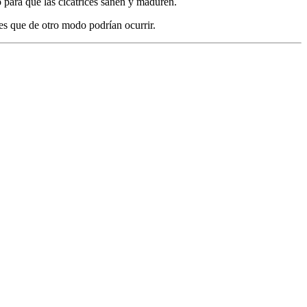
 para que las cicatrices sanen y maduren.
les que de otro modo podrían ocurrir.