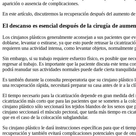
aparición o ausencia de complicaciones.
En este artículo, discutiremos la recuperación después del aumento d
El descanso es esencial después de la cirugía de aumen
Los cirujanos plásticos generalmente aconsejan a sus pacientes que ev
doblarse, levantar o estirarse, ya que esto puede retrasar la cicatriza
requieren una actividad intensa, como levantar objetos, normalmente 
Sin embargo, si su trabajo requiere esfuerzo físico, es posible que ne
regresar al trabajo. Es importante que la paciente discuta este tema c
podrá reanudar sus actividades normales puede darle cierta tranquilida
Es también durante la consulta preoperatoria que su cirujano plástico
una recuperación rápida, necesitará preparar su casa antes de ir a la cl
El tiempo necesario para la cicatrización depende en gran medida del 
cicatrización más corto que para las pacientes que se someten a la co
cirujano plástico sólo seccionará los tejidos blandos de los senos qu
cirujano seccionará el músculo pectoral, que tarda más tiempo en cica
que en el caso de la colocación subglandular.
Su cirujano plástico le dará instrucciones específicas para que el tie
recuperación y también evitará complicaciones potenciales que de otra