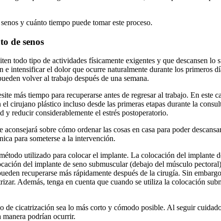
e senos y cuánto tiempo puede tomar este proceso.
to de senos
iten todo tipo de actividades físicamente exigentes y que descansen lo 
ción e intensificar el dolor que ocurre naturalmente durante los primeros
pueden volver al trabajo después de una semana.
cesite más tiempo para recuperarse antes de regresar al trabajo. En este
on el cirujano plástico incluso desde las primeras etapas durante la con
d y reducir considerablemente el estrés postoperatorio.
 le aconsejará sobre cómo ordenar las cosas en casa para poder descansa
ínica para someterse a la intervención.
método utilizado para colocar el implante. La colocación del implante 
locación del implante de seno submuscular (debajo del músculo pectoral
e pueden recuperarse más rápidamente después de la cirugía. Sin embargo
trizar. Además, tenga en cuenta que cuando se utiliza la colocación su
mpo de cicatrización sea lo más corto y cómodo posible. Al seguir cuidado
 manera podrían ocurrir.