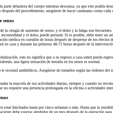
 la parte delantera del cuerpo mientras descansa, ya que esto podría d
s después del procedimiento, asegúrese de hacer caminatas cortas cada c
e senos
de la cirugía de aumento de senos, y el dolor y la fatiga son frecuente
la incomodidad y el dolor, puede persistir. Si es posible, debe tener un
ación médica en cuestión de horas después de despertar de los efectos d
á en casa y durante las primeras 48-72 horas después de la intervención
talización, esto no significa que a su regreso a casa usted pueda regresa
Además, una ligera sensación de tensión en los senos es normal.
 le recetará antibióticos. Asegúrese de tomarlos según las órdenes del m
nudar la mayoría de sus actividades diarias, siempre y cuando no involu
que no requiere una presencia prolongada en la oficina o actividades inte
enos
 estar hinchados hasta por cinco semanas o más. Hasta que la sensibilid
La paciente debe esperar alrededor de un mes después de la operación par