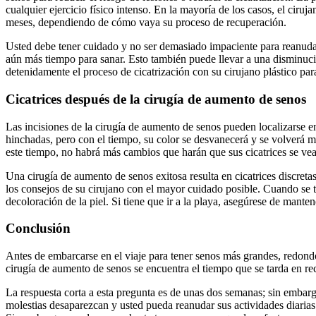
cualquier ejercicio físico intenso. En la mayoría de los casos, el cir
meses, dependiendo de cómo vaya su proceso de recuperación.
Usted debe tener cuidado y no ser demasiado impaciente para reanudar 
aún más tiempo para sanar. Esto también puede llevar a una disminuci
detenidamente el proceso de cicatrización con su cirujano plástico par
Cicatrices después de la cirugía de aumento de senos
Las incisiones de la cirugía de aumento de senos pueden localizarse en
hinchadas, pero con el tiempo, su color se desvanecerá y se volverá má
este tiempo, no habrá más cambios que harán que sus cicatrices se vea
Una cirugía de aumento de senos exitosa resulta en cicatrices discreta
los consejos de su cirujano con el mayor cuidado posible. Cuando se tr
decoloración de la piel. Si tiene que ir a la playa, asegúrese de mante
Conclusión
Antes de embarcarse en el viaje para tener senos más grandes, redondo
cirugía de aumento de senos se encuentra el tiempo que se tarda en r
La respuesta corta a esta pregunta es de unas dos semanas; sin embarg
molestias desaparezcan y usted pueda reanudar sus actividades diarias.