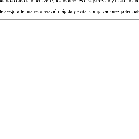
ndarios como la hinchazón y los moretones desaparezcan y hasta un año
ede asegurarle una recuperación rápida y evitar complicaciones potencia