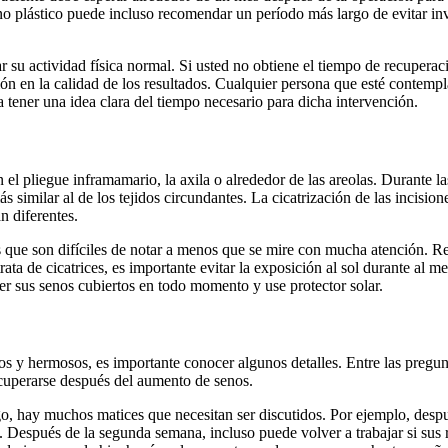
ujano plástico puede incluso recomendar un período más largo de evitar in
su actividad física normal. Si usted no obtiene el tiempo de recuperaci
ón en la calidad de los resultados. Cualquier persona que esté contemp
a tener una idea clara del tiempo necesario para dicha intervención.
 el pliegue inframamario, la axila o alrededor de las areolas. Durante l
s similar al de los tejidos circundantes. La cicatrización de las incisi
n diferentes.
s que son difíciles de notar a menos que se mire con mucha atención. Re
ata de cicatrices, es importante evitar la exposición al sol durante al
ner sus senos cubiertos en todo momento y use protector solar.
s y hermosos, es importante conocer algunos detalles. Entre las pregun
ecuperarse después del aumento de senos.
o, hay muchos matices que necesitan ser discutidos. Por ejemplo, despué
 Después de la segunda semana, incluso puede volver a trabajar si sus r