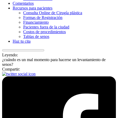
Comentarios
Recursos para pacientes
Consulta Online de Cirugía plástica
Formas de Registración
Financiamiento
Pacientes fuera de la ciudad
Costos de procedimientos
Tablas de senos
Haz tu cita
Leyendo:
¿cuándo es un mal momento para hacerse un levantamiento de
senos?
Compartir: