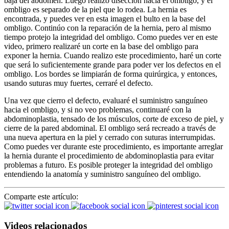
baja del abdomen. Luego realizo disección hacia el ombligo, y el
ombligo es separado de la piel que lo rodea. La hernia es
encontrada, y puedes ver en esta imagen el bulto en la base del
ombligo. Continúo con la reparación de la hernia, pero al mismo
tiempo protejo la integridad del ombligo. Como puedes ver en este
video, primero realizaré un corte en la base del ombligo para
exponer la hernia. Cuando realizo este procedimiento, haré un corte
que será lo suficientemente grande para poder ver los defectos en el
ombligo. Los bordes se limpiarán de forma quirúrgica, y entonces,
usando suturas muy fuertes, cerraré el defecto.
Una vez que cierro el defecto, evaluaré el suministro sanguíneo
hacia el ombligo, y si no veo problemas, continuaré con la
abdominoplastia, tensado de los músculos, corte de exceso de piel, y
cierre de la pared abdominal. El ombligo será recreado a través de
una nueva apertura en la piel y cerrado con suturas interrumpidas.
Como puedes ver durante este procedimiento, es importante arreglar
la hernia durante el procedimiento de abdominoplastia para evitar
problemas a futuro. Es posible proteger la integridad del ombligo
entendiendo la anatomía y suministro sanguíneo del ombligo.
Comparte este artículo:
Videos relacionados