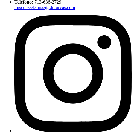
Teléfono:
713-636-2729
miscurvaslatinas@drcurvas.com