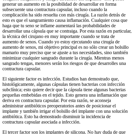
generar un aumento en la posibilidad de desarrollar en forma
subsecuente una contractura capsular, incluso cuando la
complicación ha sido resuelta con más cirugía. La razón detrás de
esto es que el sangramiento causa inflamación. Cualquier cosa que
haga que tu seno se inflame aumentará las probabilidades de
desarrollar una cápsula que se contraiga. Por esta razón en particular,
la técnica del cirujano en muy importante cuando se trata de
aumento de senos. Cuando yo estoy ejecutando una cirugía de
aumento de senos, mi objetivo principal es no sólo crear un bolsillo
mamario muy preciso que se ajuste a tus necesidades, sino también
minimizar cualquier sangrado durante la cirugía. Mientras menos
sangrado tengas, menores serán los riesgos de que desarrolles una
contractura capsular.
El siguiente factor es infección. Estudios han demostrado que,
histológicamente, algunas cápsulas tienen bacterias con infección
subclínica; esto quiere decir que la cápsula tiene algunas bacterias
pequeñas embebidas en el tejido. Esto genera una inflamación que
deriva en contractura capsular. Por esta razón, se aconseja
administrar antibióticos preoperatorios antes de posicionar el
implante y también irrigar el bolsillo del implante con una solución
antibiótica. Esto ha demostrado disminuir la incidencia de
contractura capsular asociada a infección.
El tercer factor son los implantes de silicona. No hay duda de que