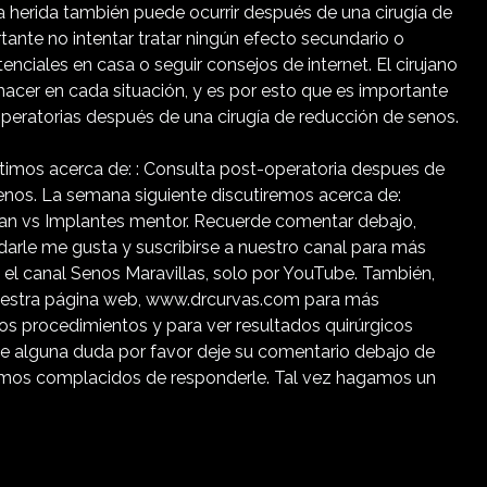
a herida también puede ocurrir después de una cirugía de
tante no intentar tratar ningún efecto secundario o
nciales en casa o seguir consejos de internet. El cirujano
hacer en cada situación, y es por esto que es importante
operatorias después de una cirugía de reducción de senos.
timos acerca de: : Consulta post-operatoria despues de
enos. La semana siguiente discutiremos acerca de:
gan vs Implantes mentor. Recuerde comentar debajo,
 darle me gusta y suscribirse a nuestro canal para más
 el canal Senos Maravillas, solo por YouTube. También,
uestra página web, www.drcurvas.com para más
os procedimientos y para ver resultados quirúrgicos
ne alguna duda por favor deje su comentario debajo de
emos complacidos de responderle. Tal vez hagamos un