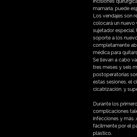
incisiones quirúrgi
mamaria, puede esp
Los vendajes son re
colocará un nuevo v
sujetador especial.
soporte a los nuevo
completamente absor
médica para quitars
Se llevan a cabo v
tres meses y seis m
postoperatorias son
estas sesiones, el c
cicatrización, y sup
Durante los primero
complicaciones ta
infecciones y más. 
fácilmente por el p
plástico.