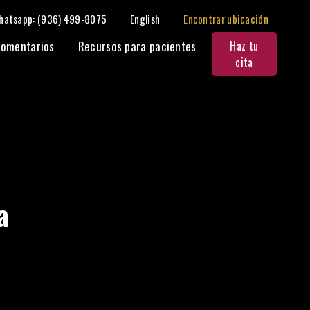
hatsapp: (936) 499-8075
English
Encontrar ubicación
omentarios
Recursos para pacientes
Haz tu
cita
a