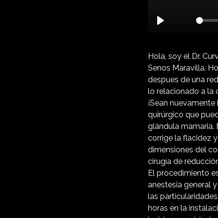
Play
Hola, soy el Dr. Cu
Senos Maravilla. H
despues de una red
lo relacionado a la 
¡Sean nuevamente b
quirúrgico que pue
glándula mamaria. 
corrige la flacidez 
dimensiones del co
cirugía de reducció
El procedimiento es
anestesia general 
las particularidade
horas en la instala