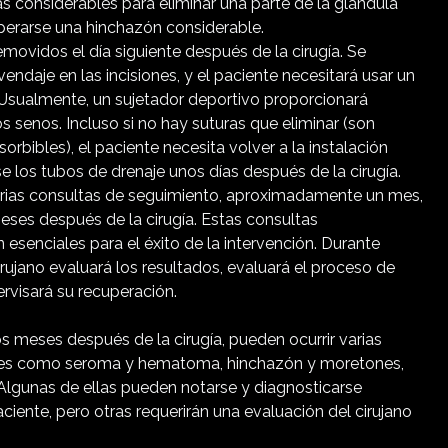
cas considerables para eliminar una parte de la glándula
erarse una hinchazón considerable.
movidos el día siguiente después de la cirugía. Se
endaje en las incisiones, y el paciente necesitará usar un
 Usualmente, un sujetador deportivo proporcionará
s senos. Incluso si no hay suturas que eliminar (son
bibles), el paciente necesita volver a la instalación
e los tubos de drenaje unos días después de la cirugía.
arias consultas de seguimiento, aproximadamente un mes,
eses después de la cirugía. Estas consultas
 esenciales para el éxito de la intervención. Durante
irujano evaluará los resultados, evaluará el proceso de
ervisará su recuperación.
s meses después de la cirugía, pueden ocurrir varias
les como seroma y hematoma, hinchazón y moretones,
Algunas de ellas pueden notarse y diagnosticarse
aciente, pero otras requerirán una evaluación del cirujano