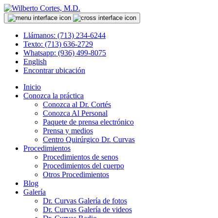
Llámanos: (713) 234-6244
Texto: (713) 636-2729
Whatsapp: (936) 499-8075
English
Encontrar ubicación
Inicio
Conozca la práctica
Conozca al Dr. Cortés
Conozca Al Personal
Paquete de prensa electrónico
Prensa y medios
Centro Quirúrgico Dr. Curvas
Procedimientos
Procedimientos de senos
Procedimientos del cuerpo
Otros Procedimientos
Blog
Galería
Dr. Curvas Galería de fotos
Dr. Curvas Galería de videos