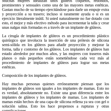
Muchas mujeres idealizan unos glúteos coquetos, redondos,
prominentes y sensuales como una de las mayores metas estéticas.
Gastan mucho de su tiempo ejercitándose para darle un empuje extra
y proyección a su trasero; incluso si raramente ayuda o si es un
ejercicio literalmente inútil. Si usted naturalmente no fue dotado con
esto, el mejor y más efectivo método para incrementar la talla y crear
unas nalgas más formadas es a través de un implante de glúteos.
La cirugía de implantes de glúteos es un procedimiento plástico
quirúrgico que involucra la inserción de una prótesis de silicona
semi-sólida en los glúteos para añadir proyección y mejorar la
forma, talla y contorno de los glúteos. Los implantes de glúteos han
estado alrededor por muchos años, y las mujeres con traseros más
planos o más pequeños están sometiéndose cada vez más al
procedimiento de implantes de glúteos para lograr sus metas
estéticas.
Composición de los implantes de glúteos.
Hay muchas personas quienes erróneamente piensan que los
implantes de glúteos son iguales a los implantes de mamas. Esto no
es verdad, absolutamente no. Existe una gran diferencia entre los
implantes de glúteos y los implantes de mamas. Los implantes de
mamas están hechos de una capa de silicona rellena ya sea con gel o
solución salina. Esto los hace propensos a rupturas y otras
complicaciones.