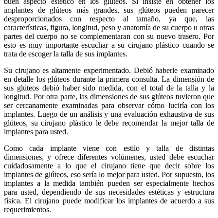
buen aspecto estético en los glúteos. Si insiste en obtener los
implantes de glúteos más grandes, sus glúteos pueden parecer
desproporcionados con respecto al tamaño, ya que, las
características, figura, longitud, peso y anatomía de su cuerpo u otras
partes del cuerpo no se complementaran con su nuevo trasero. Por
esto es muy importante escuchar a su cirujano plástico cuando se
trata de escoger la talla de sus implantes.
Su cirujano es altamente experimentado. Debió haberle examinado
en detalle los glúteos durante la primera consulta. La dimensión de
sus glúteos debió haber sido medida, con el total de la talla y la
longitud. Por otra parte, las dimensiones de sus glúteos tuvieron que
ser cercanamente examinadas para observar cómo luciría con los
implantes. Luego de un análisis y una evaluación exhaustiva de sus
glúteos, su cirujano plástico le debe recomendar la mejor talla de
implantes para usted.
Como cada implante viene con estilo y talla de distintas
dimensiones, y ofrece diferentes volúmenes, usted debe escuchar
cuidadosamente a lo que el cirujano tiene que decir sobre los
implantes de glúteos, eso sería lo mejor para usted. Por supuesto, los
implantes a la medida también pueden ser especialmente hechos
para usted, dependiendo de sus necesidades estéticas y estructura
física. El cirujano puede modificar los implantes de acuerdo a sus
requerimientos.