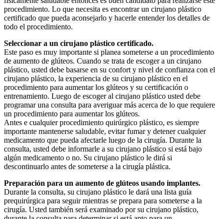
físicamente saludable entonces es buen candidato para realizarse este
procedimiento. Lo que necesita es encontrar un cirujano plástico
certificado que pueda aconsejarlo y hacerle entender los detalles de
todo el procedimiento.
Seleccionar a un cirujano plástico certificado.
Este paso es muy importante si planea someterse a un procedimiento
de aumento de glúteos. Cuando se trata de escoger a un cirujano
plástico, usted debe basarse en su confort y nivel de confianza con el
cirujano plástico, la experiencia de su cirujano plástico en el
procedimiento para aumentar los glúteos y su certificación o
entrenamiento. Luego de escoger al cirujano plástico usted debe
programar una consulta para averiguar más acerca de lo que requiere
un procedimiento para aumentar los glúteos.
Antes e cualquier procedimiento quirúrgico plástico, es siempre
importante mantenerse saludable, evitar fumar y detener cualquier
medicamento que pueda afectarle luego de la cirugía. Durante la
consulta, usted debe informarle a su cirujano plástico si está bajo
algún medicamento o no. Su cirujano plástico le dirá si
descontinuarlo antes de someterse a la cirugía plástica.
Preparación para un aumento de glúteos usando implantes.
Durante la consulta, su cirujano plástico le dará una lista guía
prequirúrgica para seguir mientras se prepara para someterse a la
cirugía. Usted también será examinado por su cirujano plástico,
durante la consulta para determinar si está apto para un