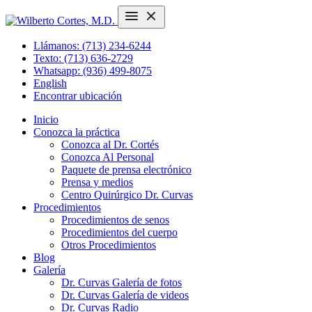
Llámanos: (713) 234-6244
Texto: (713) 636-2729
Whatsapp: (936) 499-8075
English
Encontrar ubicación
Inicio
Conozca la práctica
Conozca al Dr. Cortés
Conozca Al Personal
Paquete de prensa electrónico
Prensa y medios
Centro Quirúrgico Dr. Curvas
Procedimientos
Procedimientos de senos
Procedimientos del cuerpo
Otros Procedimientos
Blog
Galería
Dr. Curvas Galería de fotos
Dr. Curvas Galería de videos
Dr. Curvas Radio