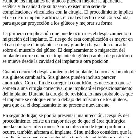
Aunque los implantes de glúteos pueden mejorar la apariencia
estética y la calidad de su trasero, existen una serie de
complicaciones vinculadas con la cirugía. El procedimiento implica
el uso de un implante artificial, el cual es hecho de silicona sólida,
para agregar proyección a los glúteos y mejorar su forma.
La primera complicación que puede ocurrir es el desplazamiento o
migración del implante. El riesgo de esta complicación es mayor en
el caso de que el implante sea muy grande o haya sido colocado
sobre el músculo del glúteo. El desplazamiento o migración del
implante ocurre cuando el implante de glúteo cambia de posición o
se mueve desde la cavidad del implante a otra posición.
Cuando ocurre el desplazamiento del implante, la forma y tamaño de
sus glúteos cambiarán. Sus glúteos pueden incluso parecer
anormales. Con el fin de corregir la condición, es necesario que se
someta a una cirugía correctiva, que implicará el reposicionamiento
del implante. Durante la cirugía de revisión, lo más probable es que
el implante se coloque entre o debajo del músculo de los glúteos,
para que así el desplazamiento no presente nuevamente.
En segundo lugar, se podría presentar una infección. Después del
procedimiento, existe un mayor riesgo de que el área quirúrgica
pueda contraer infecciones. Si una infección de tejido profundo
ocurre, también afectará al implante. Si su médico considera que la
condición no puede ser contenida a través de antibióticos orales o