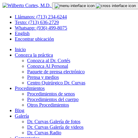
Llámanos: (713) 234-6244
Texto: (713) 636-2729
Whatsapp: (936) 499-8075
English
Encontrar ubicación
Inicio
Conozca la práctica
Conozca al Dr. Cortés
Conozca Al Personal
Paquete de prensa electrónico
Prensa y medios
Centro Quirúrgico Dr. Curvas
Procedimientos
Procedimientos de senos
Procedimientos del cuerpo
Otros Procedimientos
Blog
Galería
Dr. Curvas Galería de fotos
Dr. Curvas Galería de videos
Dr. Curvas Radio