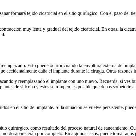
nar formará tejido cicatricial en el sitio quirúrgico. Con el paso del ti
acción muy lenta y gradual del tejido cicatricial. En otras, la cicatri
al.
eemplazado. Esto puede ocurrir cuando la envoltura externa del implan
 que accidentalmente daña el implante durante la cirugía. Otras razones 
acando y reemplazando el implante con uno nuevo. Recuerda, si ves bulto
plantes de silicona y éstos se rompen, es posible que debas someterte a o
 en el sitio del implante. Si la situación se vuelve persistente, puede
 sitio quirúrgico, como resultado del proceso natural de saneamiento. Cu
ro no desaparecerán por completo. En algunos casos, puede tomar años p