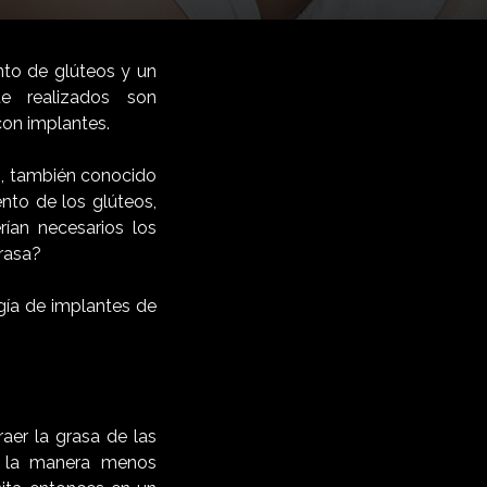
to de glúteos y un
e realizados son
con implantes.
o, también conocido
to de los glúteos,
ían necesarios los
grasa?
gía de implantes de
aer la grasa de las
e la manera menos