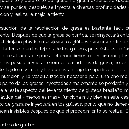
 paciente y para el tejido graso. La grasa extraída se depo
 y se purifica, después se inyecta a diversas profundidades
ión y realizar el mejoramiento.
osucción de la recolección de grasa es bastante fácil cu
nte. Después de que la grasa se purifica, se reinyectará en l
 el cirujano plástico masajeará los glúteos para una distribuc
r la tensión en los tejidos de los glúteos, pues éste es un fa
os resultados después del procedimiento. Un cirujano plá
 si es posible inyectar enormes cantidades de grasa, no es f
l tejido muscular y los que están bajo la superficie de la p
 nutrición y la vascularización necesaria para una enorme
parte de las grasas inyectadas simplemente se perderán y
iderar este aspecto del levantamiento de glúteos brasileño, 
ráctica del «menos es más», funciona muy bien en este ca
c de grasa se inyectará en los glúteos, por lo que no tienes
ean invisibles después de que el procedimiento se realiza. ¡Se
lantes de glúteo