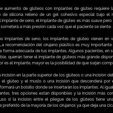
de aumento de glúteos con implantes de glúteo requiere l
 de silicona relleno de un gel cohesivo especial bajo el
 implante de seno, el implante de glúteo es más suave pero a
 someterá a más presión cada vez que el paciente se siente.
os implantes de seno, los implantes de glúteo vienen en 
 La recomendación del cirujano plástico es muy importante
 la forma adecuada de tus implantes. Algunos pacientes, en 
ble, querrán tener el implante de glúteos más grande disponi
 es el implante, mayor es la posibilidad de que surjan comp
a incisión en la parte superior de los glúteos o una incisión d
e el glúteo y el muslo o una incisión que descenderá por e
o formará un bolsillo donde se insertarán los implantes. Al igu
ntes, tres opciones están disponibles y la incisión más c
cluso si la incisión entre el pliegue de los glúteos tiene u
te preferido de la mayoría de los cirujanos ya que deja una cicat