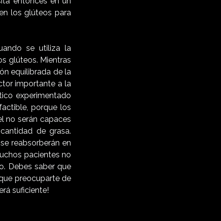
sita entonces en un
 en los glúteos para
ando se utiliza la
os glúteos. Mientras
ión equilibrada de la
ctor importante a la
stico experimentado
actible, porque los
iel no serán capaces
 cantidad de grasa.
 se reabsorberán en
muchos pacientes no
so. Debes saber que
 que preocuparte de
rá suficiente!