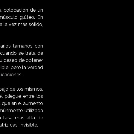
a colocación de un
 músculo glúteo. En
 la vez más sólido,
varios tamaños con
 cuando se trata de
su deseo de obtener
ble, pero la verdad
licaciones.
ebajo de los mismos,
l pliegue entre los
al que en el aumento
omúnmente utilizada
na tasa más alta de
riz casi invisible.