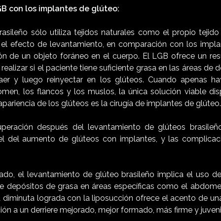
 con los implantes de glúteo:
asileño sólo utiliza tejidos naturales como el propio tejid
el efecto de levantamiento, en comparación con los impla
ción de un objeto foráneo en el cuerpo. El LGB ofrece un res
realizar si el paciente tiene suficiente grasa en las áreas de 
aer y luego reinyectar en los glúteos. Cuando apenas ha
men, los flancos y los muslos, la única solución viable dis
apariencia de los glúteos es la cirugía de implantes de glúteo.
uperación después del levantamiento de glúteos brasile
l del aumento de glúteos con implantes, y las complica
do, el levantamiento de glúteo brasileño implica el uso de
de depósitos de grasa en áreas específicas como el abdomen
a diminuta lograda con la liposucción ofrece el acento de un
ión a un derriere mejorado, mejor formado, más firme y juveni