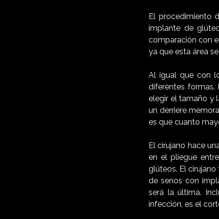
El procedimiento 
implante de glúteo
comparación con el
ya que esta área se
Al igual que con l
diferentes formas.
elegir el tamaño y
un derriere memora
es que cuanto mayor
El cirujano hace un
en el pliegue entr
glúteos. El cirujan
de senos con impla
será la última. In
infección, es el cor