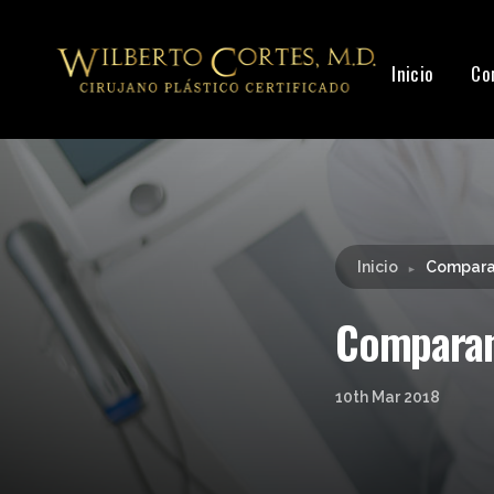
Leyendo:
Comparando el lgb con los implantes 
Inicio
Co
Inicio
Comparan
►
Comparand
10th Mar 2018