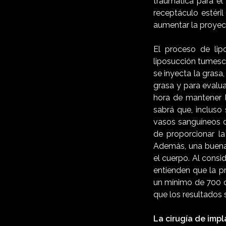
traumática para el
receptáculo estéril
aumentar la proyecc
El proceso de lip
liposucción tumesce
se inyecta la grasa,
grasa y para evalua
hora de mantener l
sabrá que, incluso
vasos sanguíneos de
de proporcionar la
Además, una buena 
el cuerpo. Al cons
entienden que la p
un mínimo de 700 c
que los resultados s
La cirugía de imp