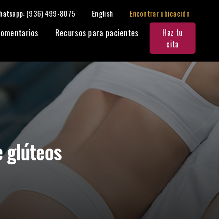
hatsapp: (936) 499-8075
English
Encontrar ubicación
Compartir:
omentarios
Recursos para pacientes
Haz tu
cita
e glúteos