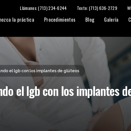
Llámanos: (713) 234-6244
Texto: (713) 636-2729
W
de glúteos
nozca la práctica
Procedimientos
Blog
Galería
C
do el lgb con los implantes de glúteos
o el lgb con los implantes d