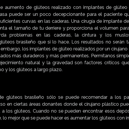
e aumento de glúteos realizado con implantes de glúteo y
rasa puede ser un poco decepcionante para el paciente qu
uficientes curvas en las caderas. Una cirugía de implante de
a el tamaño de tu derriere y proporciona el volumen para 
da problemas en las caderas, la cintura y los muslos
lúteos brasileño que si lo hace. Los resultados no serán
 embargo, los implantes de glúteo realizados por un cirujano
ltados más duraderos y más permanentes. Permítanos simpl
jecimiento natural y la gravedad son factores críticos qu
po y los glúteos a largo plazo.
de glúteos brasileño sólo se puede recomendar a los pa
raso en ciertas áreas donantes donde el cirujano plástico pu
da a los glúteos. Cuando no se pueden encontrar esos depós
, lo mejor que se puede hacer es aumentar los glúteos con i