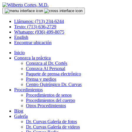
Llámanos: (713) 234-6244
Texto: (713) 636-2729
Whatsapp: (936) 499-8075
English
Encontrar ubicación
Inicio
Conozca la práctica
Conozca al Dr. Cortés
Conozca Al Personal
Paquete de prensa electrónico
Prensa y medios
Centro Quirúrgico Dr. Curvas
Procedimientos
Procedimientos de senos
Procedimientos del cuerpo
Otros Procedimientos
Blog
Galería
Dr. Curvas Galería de fotos
Dr. Curvas Galería de videos