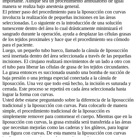
importante. Aunque sea un procedimiento ambulatorio de igual
manera se realiza bajo anestesia general.
El primer paso del procedimiento para la liposucción con curvas
involucra la realización de pequeñas incisiones en las áreas
seleccionadas. Lo siguiente es la introducción de una solución
tumescente dentro del área lo cual drásticamente minimizará el
sangrado durante la operación, ayuda a desplazar las células grasas
de los tejidos proximales y hace que el procedimiento sea cómodo
para el paciente.
Luego, un pequeño tubo hueco, llamado la cánula de liposucción
será insertada dentro del área seleccionada a través de las pequeñas
incisiones. El cirujano realizará movimientos de un lado a otro con
el tubo para liberar las células de grasa de los tejidos circundantes.
La grasa entonces es succionada usando una bomba de succión de
baja presión o una jeringa especial conectada a la cánula de
liposucción. Una vez que todo está hecho, la incisión es suturada y
cerrada. Este proceso se repetirá en cada área seleccionada hasta
lograr la forma con curvas.
Usted debe estarse preguntando sobre la diferencia de la liposucción
tradicional y la liposucción con curvas. Para colocarlo de manera
simple, el procedimiento tradicional de la liposucción es
simplemente remover para contornear el cuerpo. Mientras que en la
liposucción con curvas, la grasa extraída será transferida a las áreas
que necesitan mejorías como las caderas y los glúteos, para lograr
una figura con curvas. De esta manera la liposucción con curvas