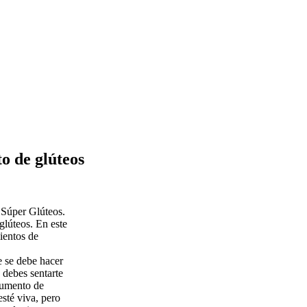
o de glúteos
l Súper Glúteos.
lúteos. En este
ientos de
 se debe hacer
 debes sentarte
aumento de
sté viva, pero