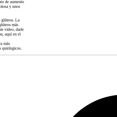
ento de aumento
xitosa y unos
 glúteos. La
glúteos más
te video, darle
n, aquí en el
ra más
s quirúrgicos.