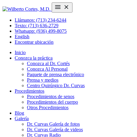
Llámanos: (713) 234-6244
Texto: (713) 636-2729
Whatsapp: (936) 499-8075
English
Encontrar ubicación
Inicio
Conozca la práctica
Conozca al Dr. Cortés
Conozca Al Personal
Paquete de prensa electrónico
Prensa y medios
Centro Quirúrgico Dr. Curvas
Procedimientos
Procedimientos de senos
Procedimientos del cuerpo
Otros Procedimientos
Blog
Galería
Dr. Curvas Galería de fotos
Dr. Curvas Galería de videos
Dr. Curvas Radio