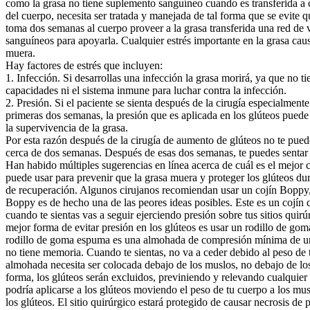
como la grasa no tiene suplemento sanguíneo cuando es transferida a 
del cuerpo, necesita ser tratada y manejada de tal forma que se evite 
toma dos semanas al cuerpo proveer a la grasa transferida una red de 
sanguíneos para apoyarla. Cualquier estrés importante en la grasa caus
muera.
Hay factores de estrés que incluyen:
1. Infección. Si desarrollas una infección la grasa morirá, ya que no ti
capacidades ni el sistema inmune para luchar contra la infección.
2. Presión. Si el paciente se sienta después de la cirugía especialmente
primeras dos semanas, la presión que es aplicada en los glúteos pue
la supervivencia de la grasa.
Por esta razón después de la cirugía de aumento de glúteos no te pued
cerca de dos semanas. Después de esas dos semanas, te puedes sentar 
Han habido múltiples sugerencias en línea acerca de cuál es el mejor c
puede usar para prevenir que la grasa muera y proteger los glúteos dur
de recuperación. Algunos cirujanos recomiendan usar un cojín Boppy, 
Boppy es de hecho una de las peores ideas posibles. Este es un cojín 
cuando te sientas vas a seguir ejerciendo presión sobre tus sitios quirú
mejor forma de evitar presión en los glúteos es usar un rodillo de g
rodillo de goma espuma es una almohada de compresión mínima de un
no tiene memoria. Cuando te sientas, no va a ceder debido al peso de 
almohada necesita ser colocada debajo de los muslos, no debajo de los
forma, los glúteos serán excluidos, previniendo y relevando cualquier
podría aplicarse a los glúteos moviendo el peso de tu cuerpo a los mu
los glúteos. El sitio quirúrgico estará protegido de causar necrosis de 