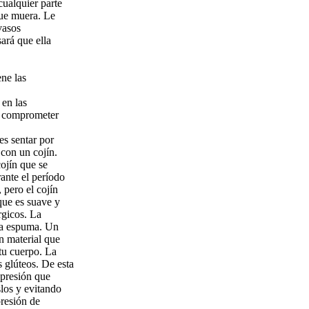
cualquier parte
que muera. Le
vasos
ará que ella
ene las
 en las
de comprometer
es sentar por
con un cojín.
ojín que se
ante el período
pero el cojín
que es suave y
rgicos. La
oma espuma. Un
 material que
tu cuerpo. La
 glúteos. De esta
 presión que
slos y evitando
presión de