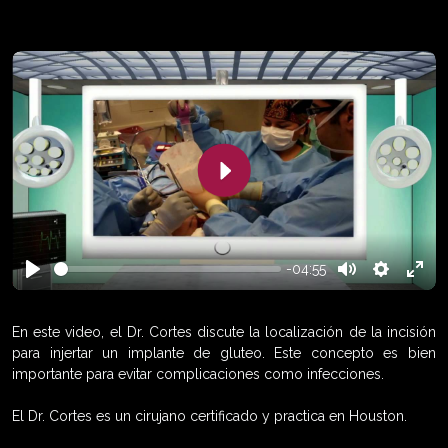
Play
-04:55
Play
Mute
Settings
Enter
fulls
En este video, el Dr. Cortes discute la localización de la incisión
para injertar un implante de gluteo. Este concepto es bien
importante para evitar complicaciones como infecciones.
El Dr. Cortes es un cirujano certificado y practica en Houston.