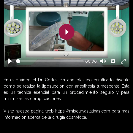
Play
00:00
Play
Mute
Settings
Enter
fulls
En este video el Dr. Cortes cirujano plastico certificado discute
como se realiza la liposuccion con anesthesia tumescente. Esta
es un tecnica esencial para un procedimiento seguro y para
minimizar las complicaciones.
Visite nuestra pagina web https://miscurvaslatinas.com para mas
información acerca de la cirugía cosmética.