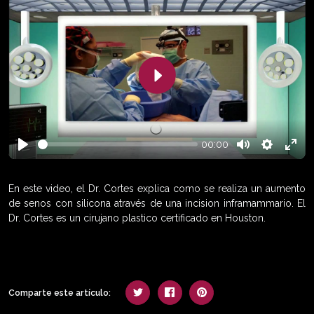
Play
00:00
Play
Mute
Settings
Enter
fulls
En este video, el Dr. Cortes explica como se realiza un aumento
de senos con silicona através de una incision inframammario. El
Dr. Cortes es un cirujano plastico certificado en Houston.
Comparte este artículo: