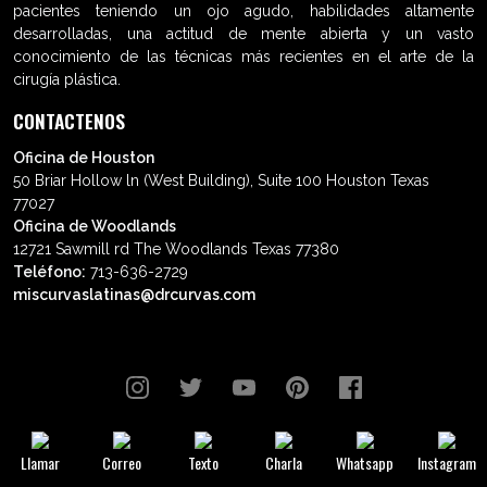
pacientes teniendo un ojo agudo, habilidades altamente
desarrolladas, una actitud de mente abierta y un vasto
conocimiento de las técnicas más recientes en el arte de la
cirugía plástica.
CONTACTENOS
Oficina de Houston
50 Briar Hollow ln (West Building), Suite 100 Houston Texas
77027
Oficina de Woodlands
12721 Sawmill rd The Woodlands Texas 77380
Teléfono:
713-636-2729
miscurvaslatinas@drcurvas.com
© Wilberto Cortés M.D. Todos los
derechos reservados.
Llamar
Correo
Texto
Charla
Whatsapp
Instagram