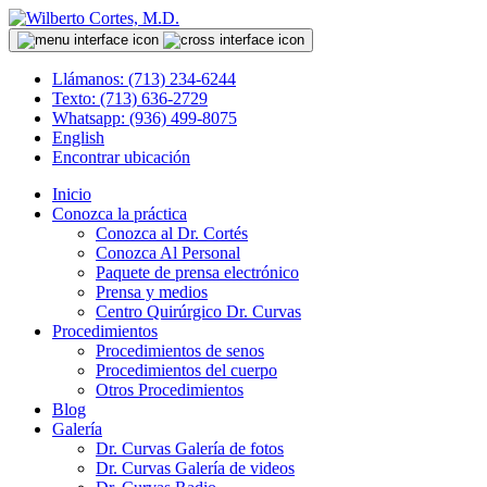
Llámanos: (713) 234-6244
Texto: (713) 636-2729
Whatsapp: (936) 499-8075
English
Encontrar ubicación
Inicio
Conozca la práctica
Conozca al Dr. Cortés
Conozca Al Personal
Paquete de prensa electrónico
Prensa y medios
Centro Quirúrgico Dr. Curvas
Procedimientos
Procedimientos de senos
Procedimientos del cuerpo
Otros Procedimientos
Blog
Galería
Dr. Curvas Galería de fotos
Dr. Curvas Galería de videos