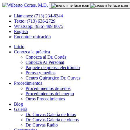
Llámanos: (713) 234-6244
Texto: (713) 636-2729
Whatsapp: (936) 499-8075
English
Encontrar ubicación
Inicio
Conozca la práctica
Conozca al Dr. Cortés
Conozca Al Personal
Paquete de prensa electrónico
Prensa y medios
Centro Quirúrgico Dr. Curvas
Procedimientos
Procedimientos de senos
Procedimientos del cuerpo
Otros Procedimientos
Blog
Galería
Dr. Curvas Galería de fotos
Dr. Curvas Galería de videos
Dr. Curvas Radio