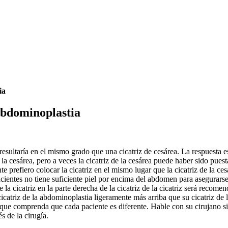
ia
 abdominoplastia
 resultaría en el mismo grado que una cicatriz de cesárea. La respuesta 
de la cesárea, pero a veces la cicatriz de la cesárea puede haber sido pue
e prefiero colocar la cicatriz en el mismo lugar que la cicatriz de la ce
cientes no tiene suficiente piel por encima del abdomen para asegurarse 
 la cicatriz en la parte derecha de la cicatriz de la cicatriz será recome
catriz de la abdominoplastia ligeramente más arriba que su cicatriz de l
e que comprenda que cada paciente es diferente. Hable con su cirujano si
s de la cirugía.