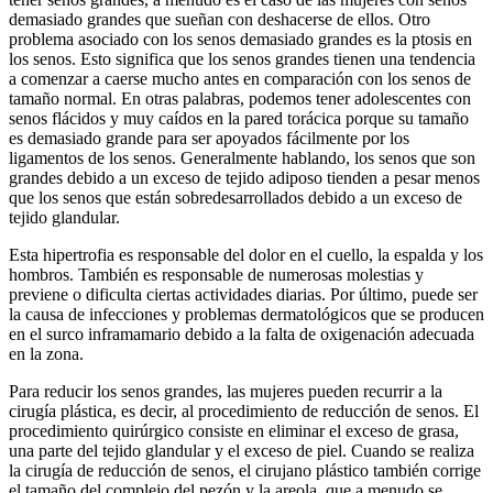
demasiado grandes que sueñan con deshacerse de ellos. Otro
problema asociado con los senos demasiado grandes es la ptosis en
los senos. Esto significa que los senos grandes tienen una tendencia
a comenzar a caerse mucho antes en comparación con los senos de
tamaño normal. En otras palabras, podemos tener adolescentes con
senos flácidos y muy caídos en la pared torácica porque su tamaño
es demasiado grande para ser apoyados fácilmente por los
ligamentos de los senos. Generalmente hablando, los senos que son
grandes debido a un exceso de tejido adiposo tienden a pesar menos
que los senos que están sobredesarrollados debido a un exceso de
tejido glandular.
Esta hipertrofia es responsable del dolor en el cuello, la espalda y los
hombros. También es responsable de numerosas molestias y
previene o dificulta ciertas actividades diarias. Por último, puede ser
la causa de infecciones y problemas dermatológicos que se producen
en el surco inframamario debido a la falta de oxigenación adecuada
en la zona.
Para reducir los senos grandes, las mujeres pueden recurrir a la
cirugía plástica, es decir, al procedimiento de reducción de senos. El
procedimiento quirúrgico consiste en eliminar el exceso de grasa,
una parte del tejido glandular y el exceso de piel. Cuando se realiza
la cirugía de reducción de senos, el cirujano plástico también corrige
el tamaño del complejo del pezón y la areola, que a menudo se