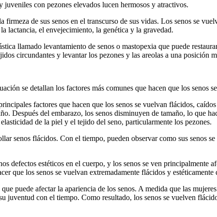
 y juveniles con pezones elevados lucen hermosos y atractivos.
 firmeza de sus senos en el transcurso de sus vidas. Los senos se vuelv
 lactancia, el envejecimiento, la genética y la gravedad.
ástica llamado levantamiento de senos o mastopexia que puede restaurar 
ejidos circundantes y levantar los pezones y las areolas a una posición 
nuación se detallan los factores más comunes que hacen que los senos se
principales factores que hacen que los senos se vuelvan flácidos, caído
o. Después del embarazo, los senos disminuyen de tamaño, lo que hace qu
lasticidad de la piel y el tejido del seno, particularmente los pezones.
llar senos flácidos. Con el tiempo, pueden observar como sus senos se 
os defectos estéticos en el cuerpo, y los senos se ven principalmente af
cer que los senos se vuelvan extremadamente flácidos y estéticamente 
 que puede afectar la apariencia de los senos. A medida que las mujeres 
e su juventud con el tiempo. Como resultado, los senos se vuelven flácid