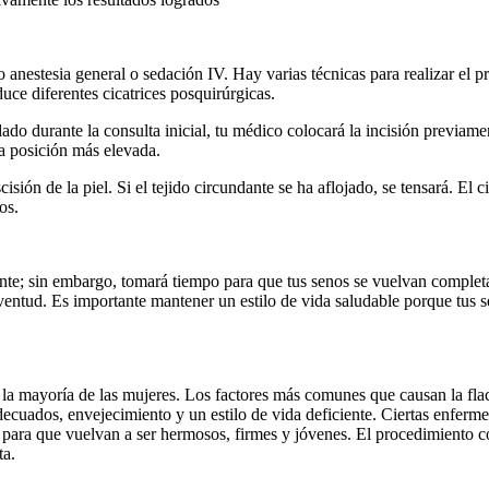
 anestesia general o sedación IV. Hay varias técnicas para realizar el p
duce diferentes cicatrices posquirúrgicas.
do durante la consulta inicial, tu médico colocará la incisión previame
na posición más elevada.
sión de la piel. Si el tejido circundante se ha aflojado, se tensará. El ci
os.
ente; sin embargo, tomará tiempo para que tus senos se vuelvan comple
entud. Es importante mantener un estilo de vida saludable porque tus s
 la mayoría de las mujeres. Los factores más comunes que causan la flac
 adecuados, envejecimiento y un estilo de vida deficiente. Ciertas enf
ara que vuelvan a ser hermosos, firmes y jóvenes. El procedimiento cons
ta.