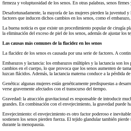
firmeza y voluptuosidad de los senos. En otras palabras, senos firmes
Desafortunadamente, la mayoría de las mujeres pierden la juventud y la
factores que inducen dichos cambios en los senos, como el embarazo, la
La buena noticia es que existe un procedimiento popular de cirugía pl
la eliminación del exceso de piel de los senos, además de ajustar los t
Las causas más comunes de la flacidez en los senos
La flacidez de los senos es causada por una serie de factores. A conti
Embarazos y lactancia: los embarazos múltiples y la lactancia son los 
cambios en el cuerpo, lo que provoca que los senos aumenten de tamañ
luzcan flácidos. Además, la lactancia materna conduce a la pérdida de e
Genética: algunas mujeres están genéticamente predispuestas a desarro
verse gravemente afectados con el transcurso del tiempo.
Gravedad: la atracción gravitacional es responsable de introducir much
grandes. En combinación con el envejecimiento, la gravedad puede ha
Envejecimiento: el envejecimiento es otro factor poderoso e inevitable
sostienen los senos pierden fuerza. El tejido glandular también pierd
durante la menopausia.