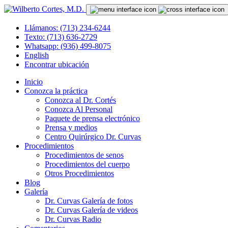
Llámanos: (713) 234-6244
Texto: (713) 636-2729
Whatsapp: (936) 499-8075
English
Encontrar ubicación
Inicio
Conozca la práctica
Conozca al Dr. Cortés
Conozca Al Personal
Paquete de prensa electrónico
Prensa y medios
Centro Quirúrgico Dr. Curvas
Procedimientos
Procedimientos de senos
Procedimientos del cuerpo
Otros Procedimientos
Blog
Galería
Dr. Curvas Galería de fotos
Dr. Curvas Galería de videos
Dr. Curvas Radio