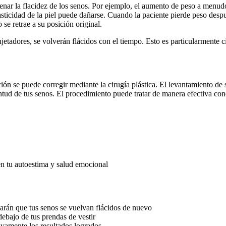
ar la flacidez de los senos. Por ejemplo, el aumento de peso a menudo
lasticidad de la piel puede dañarse. Cuando la paciente pierde peso de
 se retrae a su posición original.
sujetadores, se volverán flácidos con el tiempo. Esto es particularmente 
ción se puede corregir mediante la cirugía plástica. El levantamiento
ventud de tus senos. El procedimiento puede tratar de manera efectiva cond
n tu autoestima y salud emocional
arán que tus senos se vuelvan flácidos de nuevo
debajo de tus prendas de vestir
ivamente los resultados logrados