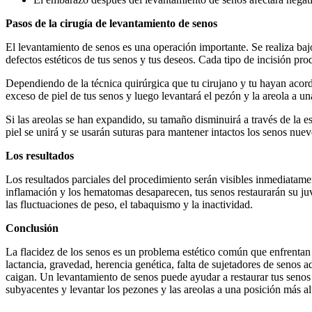
Pasos de la cirugía de levantamiento de senos
El levantamiento de senos es una operación importante. Se realiza bajo
defectos estéticos de tus senos y tus deseos. Cada tipo de incisión pro
Dependiendo de la técnica quirúrgica que tu cirujano y tu hayan acorda
exceso de piel de tus senos y luego levantará el pezón y la areola a u
Si las areolas se han expandido, su tamaño disminuirá a través de la esci
piel se unirá y se usarán suturas para mantener intactos los senos nuev
Los resultados
Los resultados parciales del procedimiento serán visibles inmediatam
inflamación y los hematomas desaparecen, tus senos restaurarán su juv
las fluctuaciones de peso, el tabaquismo y la inactividad.
Conclusión
La flacidez de los senos es un problema estético común que enfrentan
lactancia, gravedad, herencia genética, falta de sujetadores de senos
caigan. Un levantamiento de senos puede ayudar a restaurar tus senos p
subyacentes y levantar los pezones y las areolas a una posición más al