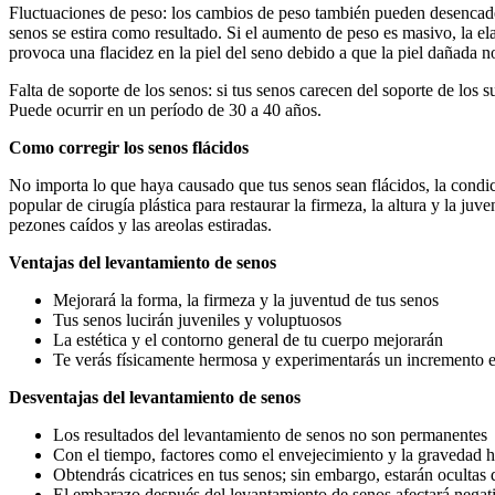
Fluctuaciones de peso: los cambios de peso también pueden desencaden
senos se estira como resultado. Si el aumento de peso es masivo, la e
provoca una flacidez en la piel del seno debido a que la piel dañada no
Falta de soporte de los senos: si tus senos carecen del soporte de los 
Puede ocurrir en un período de 30 a 40 años.
Como corregir los senos flácidos
No importa lo que haya causado que tus senos sean flácidos, la condi
popular de cirugía plástica para restaurar la firmeza, la altura y la ju
pezones caídos y las areolas estiradas.
Ventajas del levantamiento de senos
Mejorará la forma, la firmeza y la juventud de tus senos
Tus senos lucirán juveniles y voluptuosos
La estética y el contorno general de tu cuerpo mejorarán
Te verás físicamente hermosa y experimentarás un incremento e
Desventajas del levantamiento de senos
Los resultados del levantamiento de senos no son permanentes
Con el tiempo, factores como el envejecimiento y la gravedad h
Obtendrás cicatrices en tus senos; sin embargo, estarán ocultas 
El embarazo después del levantamiento de senos afectará negat