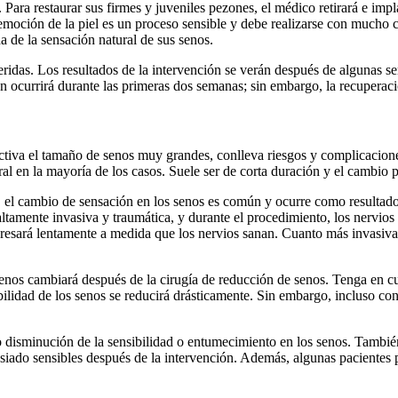
Para restaurar sus firmes y juveniles pezones, el médico retirará e impl
remoción de la piel es un proceso sensible y debe realizarse con mucho c
a de la sensación natural de sus senos.
 heridas. Los resultados de la intervención se verán después de algunas
ón ocurrirá durante las primeras dos semanas; sin embargo, la recuper
tiva el tamaño de senos muy grandes, conlleva riesgos y complicaciones
al en la mayoría de los casos. Suele ser de corta duración y el cambio p
 el cambio de sensación en los senos es común y ocurre como resultado
 altamente invasiva y traumática, y durante el procedimiento, los nervio
gresará lentamente a medida que los nervios sanan. Cuanto más invasiva 
enos cambiará después de la cirugía de reducción de senos. Tenga en cue
bilidad de los senos se reducirá drásticamente. Sin embargo, incluso co
o disminución de la sensibilidad o entumecimiento en los senos. Tambié
iado sensibles después de la intervención. Además, algunas pacientes p