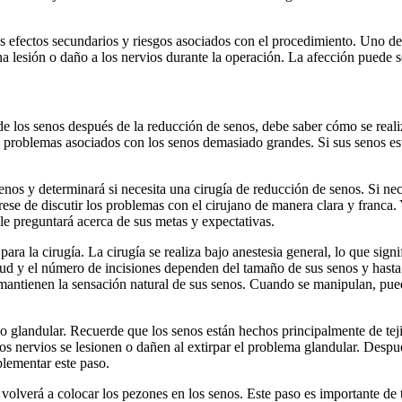
 efectos secundarios y riesgos asociados con el procedimiento. Uno de 
una lesión o daño a los nervios durante la operación. La afección puede 
de los senos después de la reducción de senos, debe saber cómo se reali
 problemas asociados con los senos demasiado grandes. Si sus senos est
senos y determinará si necesita una cirugía de reducción de senos. Si ne
se de discutir los problemas con el cirujano de manera clara y franca. 
e preguntará acerca de sus metas y expectativas.
 para la cirugía. La cirugía se realiza bajo anestesia general, lo que si
tud y el número de incisiones dependen del tamaño de sus senos y hasta q
 mantienen la sensación natural de sus senos. Cuando se manipulan, pu
jido glandular. Recuerde que los senos están hechos principalmente de te
os nervios se lesionen o dañen al extirpar el problema glandular. Despué
plementar este paso.
o volverá a colocar los pezones en los senos. Este paso es importante de