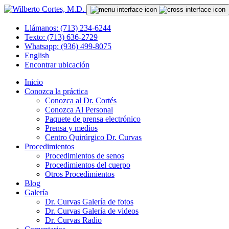
Llámanos: (713) 234-6244
Texto: (713) 636-2729
Whatsapp: (936) 499-8075
English
Encontrar ubicación
Inicio
Conozca la práctica
Conozca al Dr. Cortés
Conozca Al Personal
Paquete de prensa electrónico
Prensa y medios
Centro Quirúrgico Dr. Curvas
Procedimientos
Procedimientos de senos
Procedimientos del cuerpo
Otros Procedimientos
Blog
Galería
Dr. Curvas Galería de fotos
Dr. Curvas Galería de videos
Dr. Curvas Radio