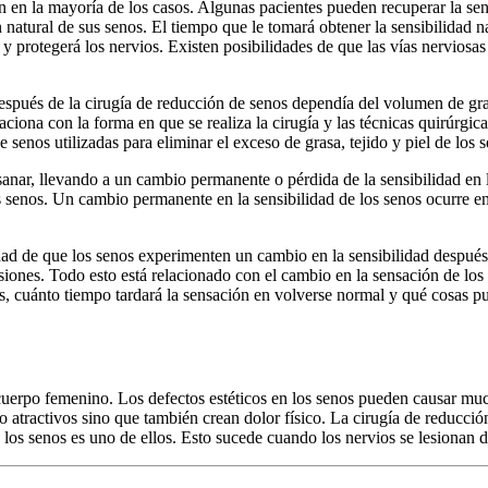
 en la mayoría de los casos. Algunas pacientes pueden recuperar la sen
 natural de sus senos. El tiempo que le tomará obtener la sensibilidad na
y protegerá los nervios. Existen posibilidades de que las vías nerviosas
espués de la cirugía de reducción de senos dependía del volumen de gra
ciona con la forma en que se realiza la cirugía y las técnicas quirúrgic
 senos utilizadas para eliminar el exceso de grasa, tejido y piel de los 
sanar, llevando a un cambio permanente o pérdida de la sensibilidad en
s senos. Un cambio permanente en la sensibilidad de los senos ocurre e
idad de que los senos experimenten un cambio en la sensibilidad después
ncisiones. Todo esto está relacionado con el cambio en la sensación de l
, cuánto tiempo tardará la sensación en volverse normal y qué cosas pu
l cuerpo femenino. Los defectos estéticos en los senos pueden causar 
atractivos sino que también crean dolor físico. La cirugía de reducción
los senos es uno de ellos. Esto sucede cuando los nervios se lesionan du