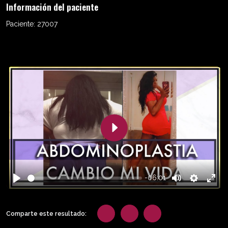
Información del paciente
Paciente:
27007
Play
-06:01
Play
Mute
Settings
Enter
fulls
Comparte este resultado: