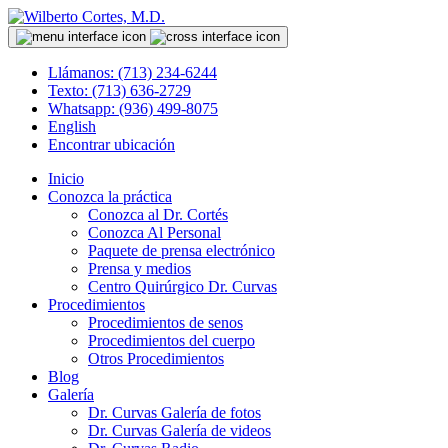
Llámanos: (713) 234-6244
Texto: (713) 636-2729
Whatsapp: (936) 499-8075
English
Encontrar ubicación
Inicio
Conozca la práctica
Conozca al Dr. Cortés
Conozca Al Personal
Paquete de prensa electrónico
Prensa y medios
Centro Quirúrgico Dr. Curvas
Procedimientos
Procedimientos de senos
Procedimientos del cuerpo
Otros Procedimientos
Blog
Galería
Dr. Curvas Galería de fotos
Dr. Curvas Galería de videos