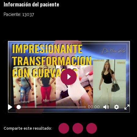
Información del paciente
Paciente:
13037
Play
00:00
Play
Mute
Settings
Enter
fulls
Comparte este resultado: