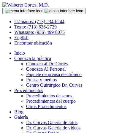
Llámanos: (713) 234-6244
Texto: (713) 636-2729
Whatsapp: (936) 499-8075
English
Encontrar ubicación
Inicio
Conozca la práctica
Conozca al Dr. Cortés
Conozca Al Personal
Paquete de prensa electrónico
Prensa y medios
Centro Quirúrgico Dr. Curvas
Procedimientos
Procedimientos de senos
Procedimientos del cuerpo
Otros Procedimientos
Blog
Galería
Dr. Curvas Galería de fotos
Dr. Curvas Galería de videos