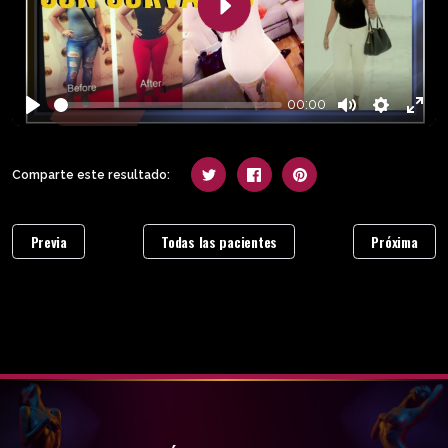
Play
00:00
Play
Mute
Settings
Enter
fulls
Comparte este resultado:
Previa
Todas las pacientes
Próxima