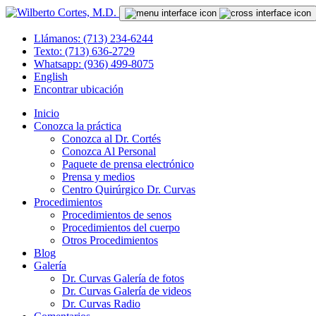
Llámanos: (713) 234-6244
Texto: (713) 636-2729
Whatsapp: (936) 499-8075
English
Encontrar ubicación
Inicio
Conozca la práctica
Conozca al Dr. Cortés
Conozca Al Personal
Paquete de prensa electrónico
Prensa y medios
Centro Quirúrgico Dr. Curvas
Procedimientos
Procedimientos de senos
Procedimientos del cuerpo
Otros Procedimientos
Blog
Galería
Dr. Curvas Galería de fotos
Dr. Curvas Galería de videos
Dr. Curvas Radio