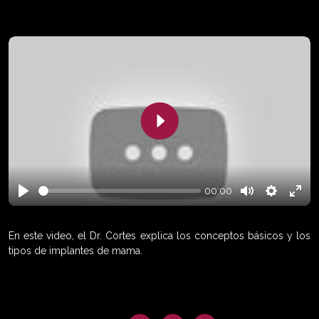
Play
00:00
Play
Mute
Settings
Enter
fulls
En este video, el Dr. Cortes explica los conceptos básicos y los
tipos de implantes de mama.