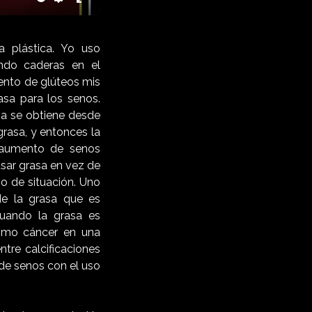
te
Settings
Enter
fullscreen
a plástica. Yo uso
endo caderas en el
ento de glúteos mis
asa para los senos.
sa se obtiene desde
rasa, y entonces la
a aumento de senos
usar grasa en vez de
o de situación. Uno
de la grasa que es
cuando la grasa es
como cáncer en una
tre calcificaciones
de senos con el uso