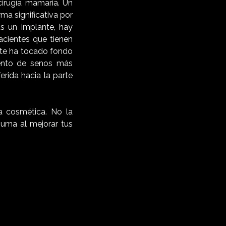
cirugía mamaria. Un
ma significativa por
s un implante, hay
cientes que tienen
nte ha tocado fondo
miento de senos más
erida hacia la parte
a cosmética. No la
uma al mejorar tus