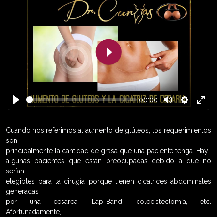
Play
00:00
Play
Mute
Settings
Enter
fulls
Cuando nos referimos al aumento de glúteos, los requerimientos
son
principalmente la cantidad de grasa que una paciente tenga. Hay
algunas pacientes que están preocupadas debido a que no
serían
elegibles para la cirugía porque tienen cicatrices abdominales
generadas
por una cesárea, Lap-Band, colecistectomía, etc.
Afortunadamente,