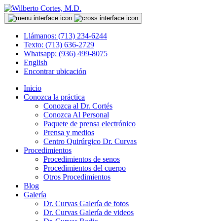
Llámanos: (713) 234-6244
Texto: (713) 636-2729
Whatsapp: (936) 499-8075
English
Encontrar ubicación
Inicio
Conozca la práctica
Conozca al Dr. Cortés
Conozca Al Personal
Paquete de prensa electrónico
Prensa y medios
Centro Quirúrgico Dr. Curvas
Procedimientos
Procedimientos de senos
Procedimientos del cuerpo
Otros Procedimientos
Blog
Galería
Dr. Curvas Galería de fotos
Dr. Curvas Galería de videos