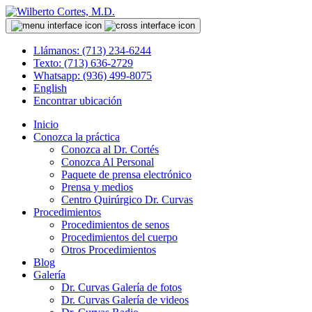
Llámanos: (713) 234-6244
Texto: (713) 636-2729
Whatsapp: (936) 499-8075
English
Encontrar ubicación
Inicio
Conozca la práctica
Conozca al Dr. Cortés
Conozca Al Personal
Paquete de prensa electrónico
Prensa y medios
Centro Quirúrgico Dr. Curvas
Procedimientos
Procedimientos de senos
Procedimientos del cuerpo
Otros Procedimientos
Blog
Galería
Dr. Curvas Galería de fotos
Dr. Curvas Galería de videos