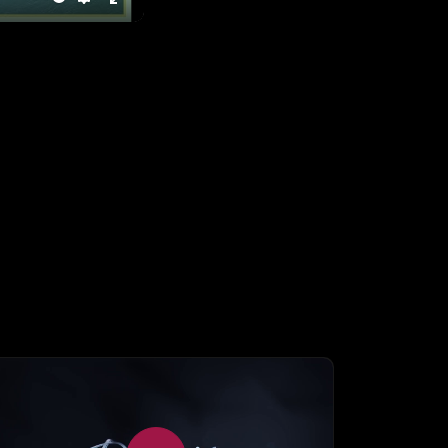
te
Settings
Enter
fullscreen