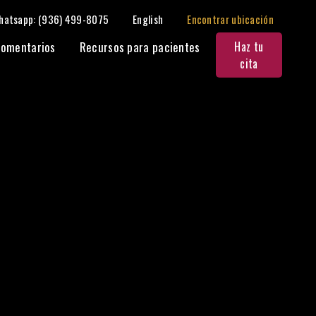
hatsapp: (936) 499-8075
English
Encontrar ubicación
omentarios
Recursos para pacientes
Haz tu
cita