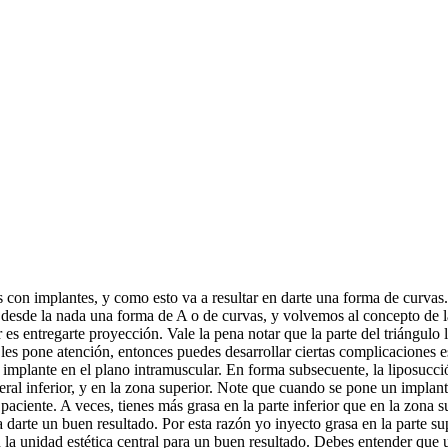
s con implantes, y como esto va a resultar en darte una forma de curva
desde la nada una forma de A o de curvas, y volvemos al concepto de las
s entregarte proyección. Vale la pena notar que la parte del triángulo lat
 les pone atención, entonces puedes desarrollar ciertas complicaciones es
mplante en el plano intramuscular. En forma subsecuente, la liposucción 
ateral inferior, y en la zona superior. Note que cuando se pone un implan
paciente. A veces, tienes más grasa en la parte inferior que en la zona s
arte un buen resultado. Por esta razón yo inyecto grasa en la parte super
n la unidad estética central para un buen resultado. Debes entender que 