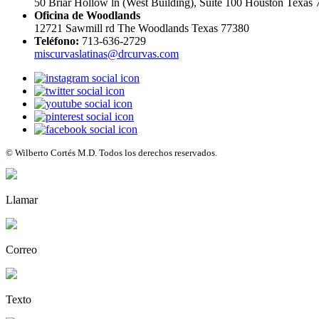
50 Briar Hollow ln (West Building), Suite 100 Houston Texas
Oficina de Woodlands
12721 Sawmill rd The Woodlands Texas 77380
Teléfono:
713-636-2729
miscurvaslatinas@drcurvas.com
© Wilberto Cortés M.D. Todos los derechos reservados.
Llamar
Correo
Texto