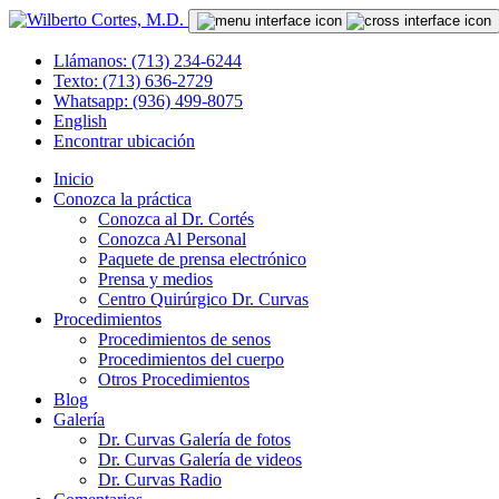
Llámanos: (713) 234-6244
Texto: (713) 636-2729
Whatsapp: (936) 499-8075
English
Encontrar ubicación
Inicio
Conozca la práctica
Conozca al Dr. Cortés
Conozca Al Personal
Paquete de prensa electrónico
Prensa y medios
Centro Quirúrgico Dr. Curvas
Procedimientos
Procedimientos de senos
Procedimientos del cuerpo
Otros Procedimientos
Blog
Galería
Dr. Curvas Galería de fotos
Dr. Curvas Galería de videos
Dr. Curvas Radio