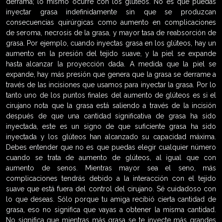
derrama; lo mismo ocurre con los glúteos. No es que puedas
inyectar grasa indefinidamente sin que se produzcan
consecuencias quirúrgicas como aumento en complicaciones
de seroma, necrosis de la grasa, y mayor tasa de reabsorción de
grasa. Por ejemplo, cuando inyectas grasa en los glúteos, hay un
aumento en la presión del tejido suave, y la piel se expande
hasta alcanzar la proyección dada. A medida que la piel se
expande, hay más presión que genera que la grasa se derrame a
través de las incisiones que usamos para inyectar la grasa. Por lo
tanto uno de los puntos finales del aumento de glúteos es si el
cirujano nota que la grasa está saliendo a través de la incisión
después de que una cantidad significativa de grasa ha sido
inyectada, este es un signo de que suficiente grasa ha sido
inyectada y los glúteos han alcanzado su capacidad máxima.
Debes entender que no es que puedas elegir cualquier número
cuando se trata de aumento de glúteos, al igual que con
aumento de senos. Mientras mayor sea el seno, más
complicaciones tendrás debido a la interacción con el tejido
suave que está fuera del control del cirujano. Sé cuidadoso con
lo que deseas. Sólo porque tu amiga recibió cierta cantidad de
grasa, eso no significa que vayas a obtener la misma cantidad.
No significa que mientras más grasa se te inyecte más grandes