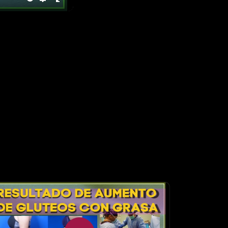
te
Settings
Enter
fullscreen