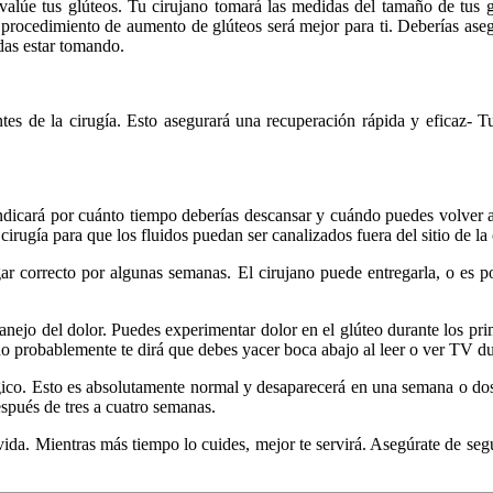
evalúe tus glúteos. Tu cirujano tomará las medidas del tamaño de tus gl
 procedimiento de aumento de glúteos será mejor para ti. Deberías asegur
das estar tomando.
es de la cirugía. Esto asegurará una recuperación rápida y eficaz- T
dicará por cuánto tiempo deberías descansar y cuándo puedes volver al
irugía para que los fluidos puedan ser canalizados fuera del sitio de la 
gar correcto por algunas semanas. El cirujano puede entregarla, o es
anejo del dolor. Puedes experimentar dolor en el glúteo durante los pri
no probablemente te dirá que debes yacer boca abajo al leer o ver TV dur
gico. Esto es absolutamente normal y desaparecerá en una semana o dos.
spués de tres a cuatro semanas.
da. Mientras más tiempo lo cuides, mejor te servirá. Asegúrate de segui