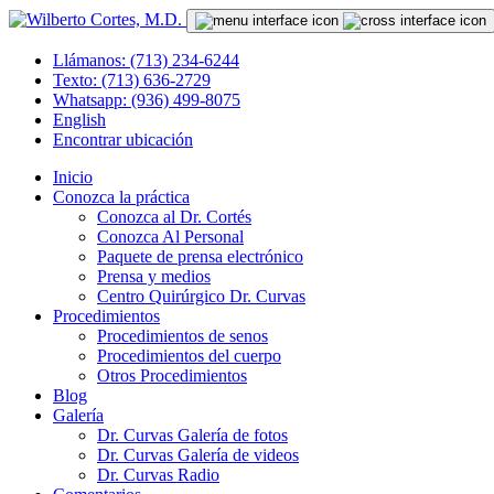
Llámanos: (713) 234-6244
Texto: (713) 636-2729
Whatsapp: (936) 499-8075
English
Encontrar ubicación
Inicio
Conozca la práctica
Conozca al Dr. Cortés
Conozca Al Personal
Paquete de prensa electrónico
Prensa y medios
Centro Quirúrgico Dr. Curvas
Procedimientos
Procedimientos de senos
Procedimientos del cuerpo
Otros Procedimientos
Blog
Galería
Dr. Curvas Galería de fotos
Dr. Curvas Galería de videos
Dr. Curvas Radio