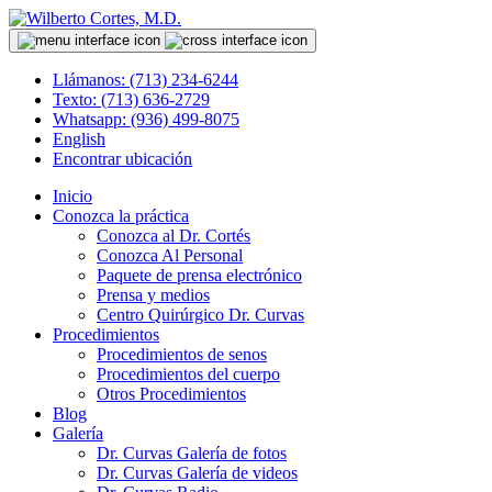
Llámanos: (713) 234-6244
Texto: (713) 636-2729
Whatsapp: (936) 499-8075
English
Encontrar ubicación
Inicio
Conozca la práctica
Conozca al Dr. Cortés
Conozca Al Personal
Paquete de prensa electrónico
Prensa y medios
Centro Quirúrgico Dr. Curvas
Procedimientos
Procedimientos de senos
Procedimientos del cuerpo
Otros Procedimientos
Blog
Galería
Dr. Curvas Galería de fotos
Dr. Curvas Galería de videos