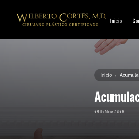
Leyendo:
Acumulación de calcio en el tejido m
Inicio
Co
Inicio
Acumulac
►
Acumulaci
18th Nov 2016