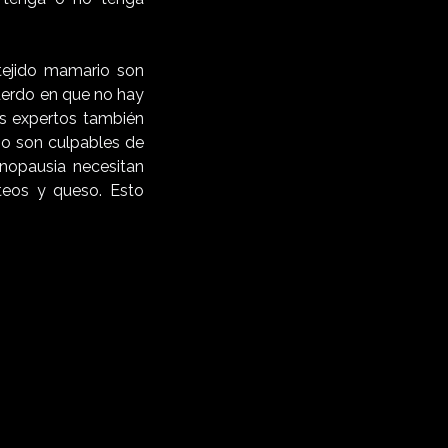
tejido mamario son
uerdo en que no hay
os expertos también
o son culpables de
enopausia necesitan
cteos y queso. Esto