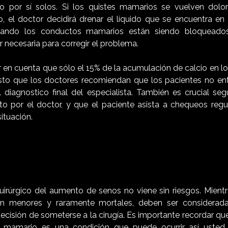
do por sí solos. Si los quistes mamarios se vuelven dolo
o, el doctor decidirá drenar el líquido que se encuentra en
uando los conductos mamarios están siendo bloqueados,
r necesaria para corregir el problema.
 en cuenta que sólo el 15% de la acumulación de calcio en lo
sto que los doctores recomiendan que los pacientes no ent
 diagnostico final del especialista. También es crucial segu
ito por el doctor, y que el paciente asista a chequeos regul
ituación.
uirúrgico del aumento de senos no viene sin riesgos. Mientr
on menores y raramente mortales, deben ser considerad
ecisión de someterse a la cirugía. Es importante recordar q
do mamario es una condición que puede ocurrir así uste