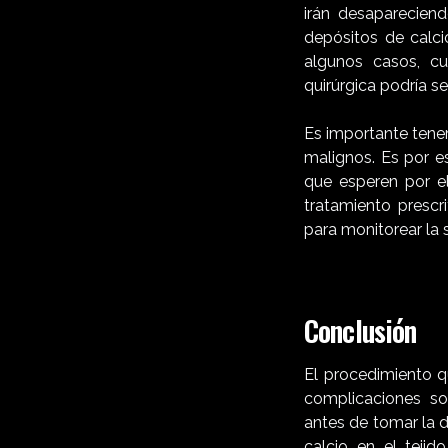
irán desaparecien
depósitos de calci
algunos casos, c
quirúrgica podría se
Es importante tener
malignos. Es por e
que esperen por el
tratamiento prescr
para monitorear la s
Conclusión
El procedimiento q
complicaciones s
antes de tomar la d
calcio en el teji