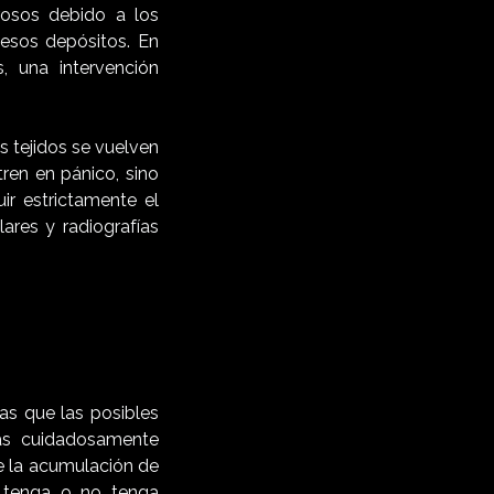
rosos debido a los
 esos depósitos. En
 una intervención
s tejidos se vuelven
ren en pánico, sino
ir estrictamente el
ares y radiografías
as que las posibles
as cuidadosamente
ue la acumulación de
d tenga o no tenga