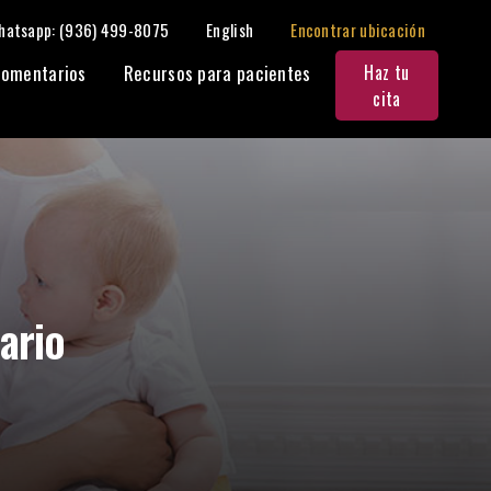
hatsapp: (936) 499-8075
English
Encontrar ubicación
Compartir:
omentarios
Recursos para pacientes
Haz tu
cita
ario