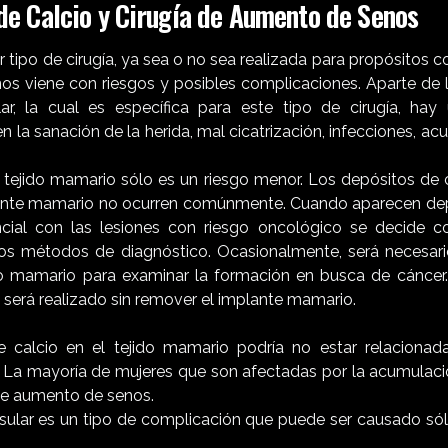
e Calcio y Cirugía de Aumento de Senos
tipo de cirugía, ya sea o no sea realizada para propósitos co
s viene con riesgos y posibles complicaciones. Aparte de 
ar, la cual es específica para este tipo de cirugía, hay
en la sanación de la herida, mal cicatrización, infecciones, a
l tejido mamario sólo es un riesgo menor. Los depósitos de c
ante mamario no ocurren comúnmente. Cuando aparecen depó
ncial con las lesiones con riesgo oncológico se decide c
os métodos de diagnóstico. Ocasionalmente, será necesari
ido mamario para examinar la formación en busca de cánce
será realizado sin remover el implante mamario.
 calcio en el tejido mamario podría no estar relacionada
La mayoría de mujeres que son afectadas por la acumulaci
 de aumento de senos.
sular es un tipo de complicación que puede ser causado sól